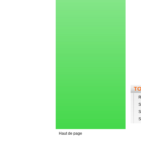
TO
R
S
S
S
Haut de page