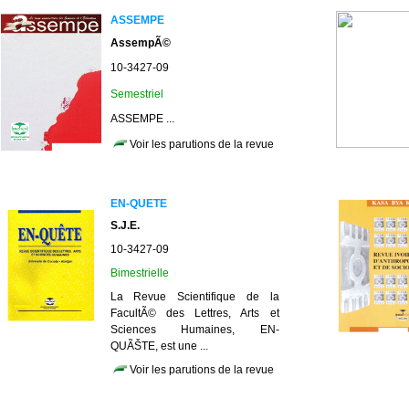
ASSEMPE
AssempÃ©
10-3427-09
Semestriel
ASSEMPE ...
Voir les parutions de la revue
EN-QUETE
S.J.E.
10-3427-09
Bimestrielle
La Revue Scientifique de la
FacultÃ© des Lettres, Arts et
Sciences Humaines, EN-
QUÃŠTE, est une ...
Voir les parutions de la revue