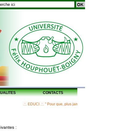
UALITES
CONTACTS
.::. EDUCI .::. " Pour que, plus jamais, un Maître ne laisse ses disciples 
ivantes :