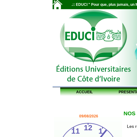
.:: EDUCI " Pour que, plus jamais, un M
ACCUEIL
PRESENT
NOS
09/08/2026
Les 