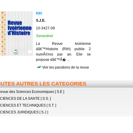
RIH
S.J.E.
10-3427-09
Semestriel
La Revue Ivoirienne
dâ€™Histoire (RIH) publie 2
numÃ©ros par an. Elle se
propose dâ€™Ã� ...
Voir les parutions de la revue
UTES AUTRES LES CATEGORIES
evue des Sciences Economiques [ S.E ]
CIENCES DE LA SANTE [ S.S. ]
CIENCES ET TECHNIQUES [ S.T. ]
CIENCES JURIDIQUES [ S.J ]