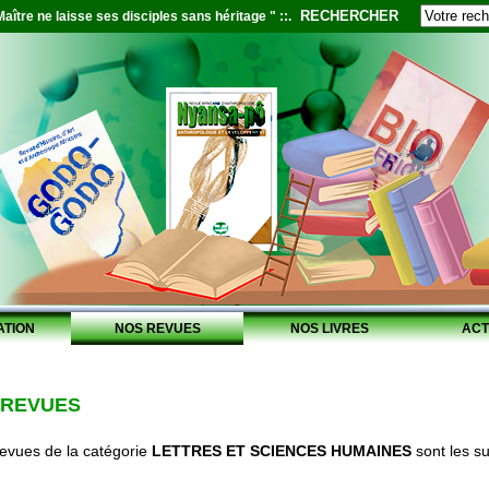
RECHERCHER
aître ne laisse ses disciples sans héritage " ::.
ATION
NOS REVUES
NOS LIVRES
ACT
 REVUES
revues de la catégorie
LETTRES ET SCIENCES HUMAINES
sont les su