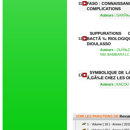
FASO : CONNAISSANC
11
COMPLICATIONS
Auteurs :
GARÃ‰ 
SUPPURATIONS 
BACTÃ‰RIOLOGIQU
12
DIOULASSO
Auteurs :
OUÃ‰DR
NM, BAMBARA LC
SYMBOLIQUE DE LA
13
Ã‚GÃ‰E CHEZ LES O
Auteurs :
KACOU 
VOIR LES PARUTIONS DE
Revue
1 - Volume [ 18 ] - Annee [ 2011