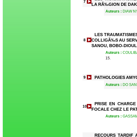
7
LA RÃ‰GION DE DA
Auteurs :
DIAW NY
LES TRAUMATISMES
COLLIGÃ‰S AU SERV
8
SANOU, BOBO-DIOU
Auteurs :
COULIBA
15.
PATHOLOGIES AMYG
9
Auteurs :
DO SANT
PRISE EN CHARGE
10
FOCALE CHEZ LE PA
Auteurs :
GASSAMA
RECOURS TARDIF 