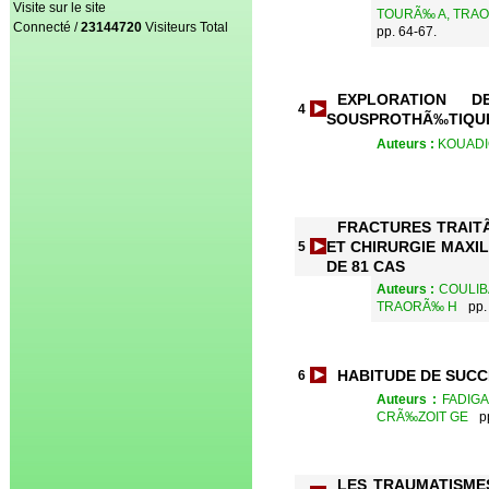
Visite sur le site
TOURÃ‰ A, TRAOR
Connecté /
23144720
Visiteurs Total
pp. 64-67.
EXPLORATION 
4
SOUSPROTHÃ‰TIQUE 
Auteurs :
KOUADIO
FRACTURES TRAIT
ET CHIRURGIE MAXI
5
DE 81 CAS
Auteurs :
COULIB
TRAORÃ‰ H
pp.
HABITUDE DE SUCCI
6
Auteurs :
FADIG
CRÃ‰ZOIT GE
p
LES TRAUMATISME