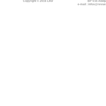
Copyright © 2016 Lifor
BP V34 Abidj
e-mail : infos@revue