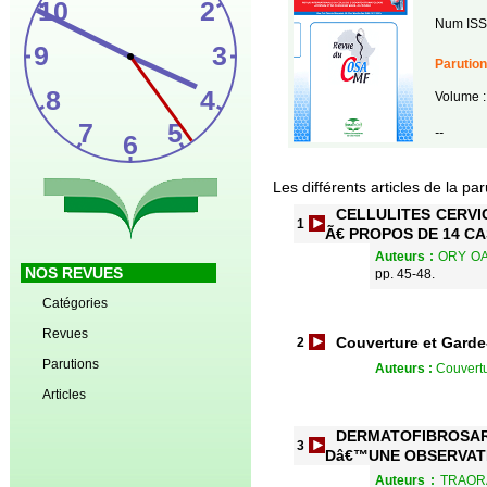
Num ISS
Parution
Volume :
--
Les différents articles de la pa
CELLULITES CERVI
1
Ã€ PROPOS DE 14 CA
Auteurs :
ORY OA
NOS REVUES
pp. 45-48.
Catégories
Revues
Couverture et Garde
2
Parutions
Auteurs :
Couvert
Articles
DERMATOFIBROSA
3
Dâ€™UNE OBSERVATI
Auteurs :
TRAOR