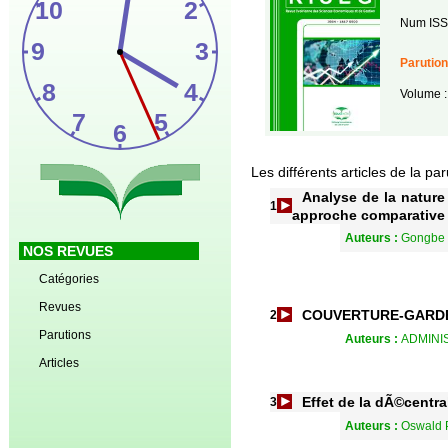
Num ISS
Parution
Volume 
Les différents articles de la pa
Analyse de la nature 
1
approche comparative
Auteurs :
Gongbe S
NOS REVUES
Catégories
Revues
COUVERTURE-GARD
2
Parutions
Auteurs :
ADMINI
Articles
Effet de la dÃ©centra
3
Auteurs :
Oswald