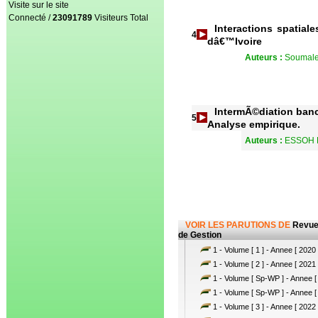
Visite sur le site
Connecté /
23091789
Visiteurs Total
Interactions spatia
4
dâ€™Ivoire
Auteurs :
Soumaley
IntermÃ©diation banc
5
Analyse empirique.
Auteurs :
ESSOH E
VOIR LES PARUTIONS DE
Revue
de Gestion
1 - Volume [ 1 ] - Annee [ 2020 
1 - Volume [ 2 ] - Annee [ 2021 
1 - Volume [ Sp-WP ] - Annee [
1 - Volume [ Sp-WP ] - Annee [
1 - Volume [ 3 ] - Annee [ 2022 