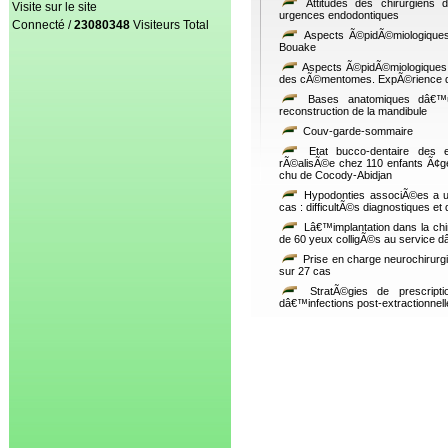
Attitudes des chirurgiens 
Visite sur le site
urgences endodontiques
Connecté /
23080348
Visiteurs Total
Aspects Ã©pidÃ©miologiques
Bouake
Aspects Ã©pidÃ©miologiques, 
des cÃ©mentomes. ExpÃ©rience dâ
Bases anatomiques dâ€™un
reconstruction de la mandibule
Couv-garde-sommaire
Etat bucco-dentaire des e
rÃ©alisÃ©e chez 110 enfants Ã¢g
chu de Cocody-Abidjan
Hypodonties associÃ©es a u
cas : difficultÃ©s diagnostiques et 
Lâ€™implantation dans la chir
de 60 yeux colligÃ©s au service d
Prise en charge neurochirurgi
sur 27 cas
StratÃ©gies de prescripti
dâ€™infections post-extractionnel