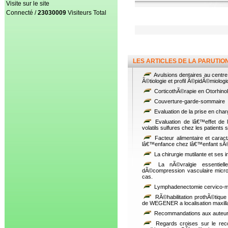
Visite sur le site
Connecté /
23030009
Visiteurs Total
LES ARTICLES DE LA PARUTIO
Avulsions dentaires au centre n
Ã©tiologie et profil Ã©pidÃ©miologi
CorticothÃ©rapie en Otorhinol
Couverture-garde-sommaire
Evaluation de la prise en cha
Evaluation de lâ€™effet de 
volatils sulfures chez les patients
Facteur alimentaire et caract
lâ€™enfance chez lâ€™enfant sÃ
La chirurgie mutilante et ses 
La nÃ©vralgie essentiell
dÃ©compression vasculaire micro
cas.
Lymphadenectomie cervico-maxil
RÃ©habilitation prothÃ©tique
de WEGENER a localisation maxilla
Recommandations aux auteu
Regards croises sur le rec