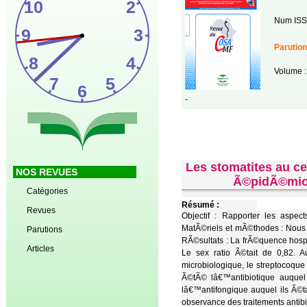
Num ISS
Parution
Volume :
-
Les stomatites au ce
NOS REVUES
Ã©pidÃ©miolo
Catégories
Résumé :
Revues
Objectif : Rapporter les aspec
MatÃ©riels et mÃ©thodes : Nous
Parutions
RÃ©sultats : La frÃ©quence hosp
Articles
Le sex ratio Ã©tait de 0,82. 
microbiologique, le streptocoqu
Ã©tÃ© lâ€™antibiotique auquel
lâ€™antifongique auquel ils Ã©ta
observance des traitements anti