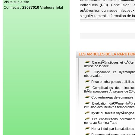
Visite sur le site
individuels (PEI). Conclusion
Connecté /
23077010
Visiteurs Total
prÃ©vention du risque infectie
singuliÃ¨rement la formation de t
LES ARTICLES DE LA PARUTIO
CaractÃ©ristiques et dÃ©termi
diffuse de la face
Oligodontie et dysmorpho
observation.
Prise en charge des cellulites
Complications des sinusites
thÃ©rapeutiques Ã propos de 23 
Couverture-garde-sommaire
Evaluation dâ€™une thÃ©ra
intrusion des incisives temporaires 
Kyste du tractus thyrÃ©oglos
Les constrictions permanen
noma au Burkina Faso
Noma induit par la maladie de
Recommandations aux auteu