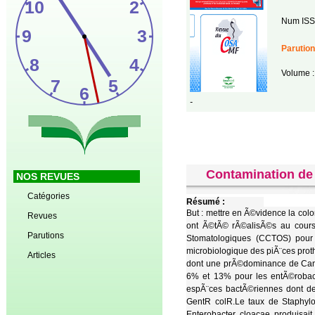
Num ISS
Parution
Volume :
-
Contamination de 
NOS REVUES
Catégories
Résumé :
But : mettre en Ã©vidence la co
Revues
ont Ã©tÃ© rÃ©alisÃ©s au cours 
Parutions
Stomatologiques (CCTOS) pour 
microbiologique des piÃ¨ces prot
Articles
dont une prÃ©dominance de Cand
6% et 13% pour les entÃ©robact
espÃ¨ces bactÃ©riennes dont d
GentR colR.Le taux de Staphylo
Enterobacter cloacae produisa