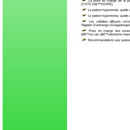
La prise en charge de la p
(COTE Dâ€™IVOIRE)
Le patient hypertendu: quelle 
Le patient hypertendu: quelle 
Les cellulites diffuses cervi
Yalgado Ouedraogo (Ouagadougou
Prise en charge des tume
dâ€™un cas dâ€™odontome mandi
Recommandations aux auteu