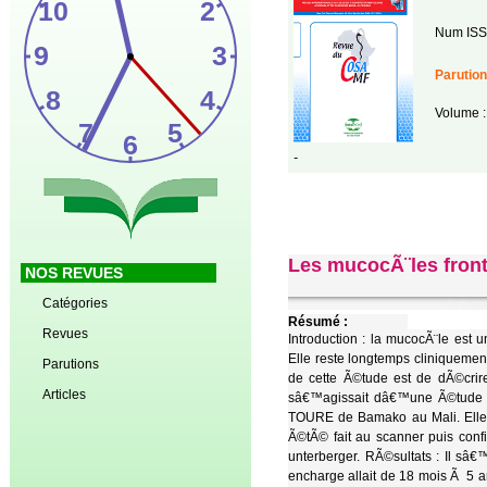
Num ISS
Parution
Volume :
-
Les mucocÃ¨les front
NOS REVUES
Catégories
Résumé :
Revues
Introduction : la mucocÃ¨le e
Elle reste longtemps cliniquemen
Parutions
de cette Ã©tude est de dÃ©crire
Articles
sâ€™agissait dâ€™une Ã©tude 
TOURE de Bamako au Mali. Elle a
Ã©tÃ© fait au scanner puis con
unterberger. RÃ©sultats : Il s
encharge allait de 18 mois Ã 5 an