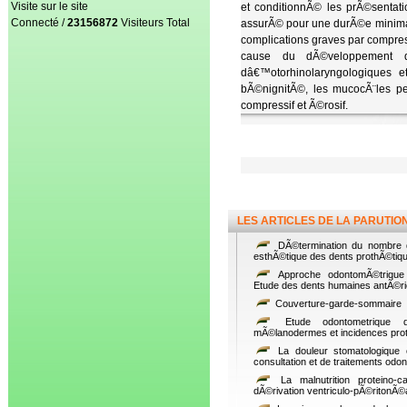
Visite sur le site
et conditionnÃ© les prÃ©sentat
Connecté /
23156872
Visiteurs Total
assurÃ© pour une durÃ©e minimal
complications graves par compres
cause du dÃ©veloppement d
dâ€™otorhinolaryngologiques e
bÃ©nignitÃ©, les mucocÃ¨les pe
compressif et Ã©rosif.
LES ARTICLES DE LA PARUTIO
DÃ©termination du nombre d
esthÃ©tique des dents prothÃ©tiqu
Approche odontomÃ©trique 
Etude des dents humaines antÃ©ri
Couverture-garde-sommaire
Etude odontometrique de
mÃ©lanodermes et incidences pro
La douleur stomatologique c
consultation et de traitements od
La malnutrition proteino-c
dÃ©rivation ventriculo-pÃ©ritonÃ©