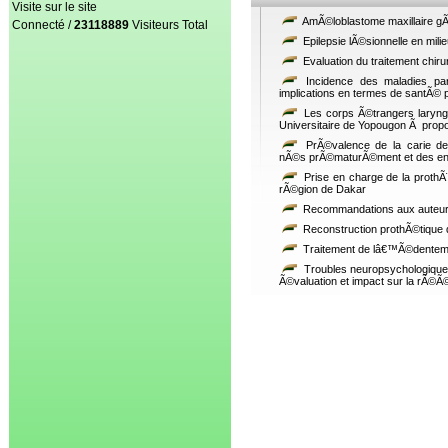
Visite sur le site
AmÃ©loblastome maxillaire g
Connecté /
23118889
Visiteurs Total
Epilepsie lÃ©sionnelle en milie
Evaluation du traitement chiru
Incidence des maladies par
implications en termes de santÃ© 
Les corps Ã©trangers laryngÃ
Universitaire de Yopougon Ã prop
PrÃ©valence de la carie den
nÃ©s prÃ©maturÃ©ment et des enf
Prise en charge de la prothÃ¨
rÃ©gion de Dakar
Recommandations aux auteu
Reconstruction prothÃ©tique 
Traitement de lâ€™Ã©denteme
Troubles neuropsychologique
Ã©valuation et impact sur la rÃ©Ã