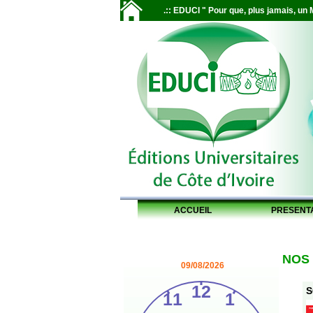
.:: EDUCI " Pour que, plus jamais, un M
ACCUEIL
PRESENT
NOS
09/08/2026
S