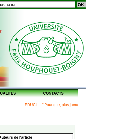
UALITES
CONTACTS
.::. EDUCI .::. " Pour que, plus jamais, un Maître ne laisse ses disciples sans
Auteurs de l'article