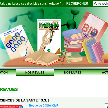
RECHERCHER
aître ne laisse ses disciples sans héritage " ::.
ATION
NOS REVUES
NOS LIVRES
ACT
 REVUES
CIENCES DE LA SANTE [ S.S. ]
Revue du COSA-CMF