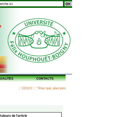
UALITES
CONTACTS
.::. EDUCI .::. " Pour que, plus jamais, un Maître ne laisse ses disciples san
Auteurs de l'article