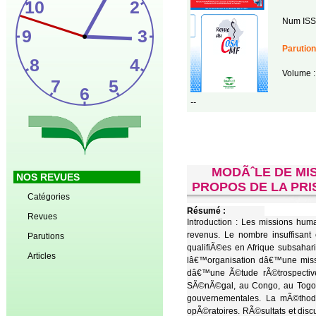
Num ISS
Parution
Volume :
--
MODÃˆLE DE MIS
NOS REVUES
PROPOS DE LA PRI
Catégories
Résumé :
Revues
Introduction : Les missions hum
revenus. Le nombre insuffisant
Parutions
qualifiÃ©es en Afrique subsahar
Articles
lâ€™organisation dâ€™une missio
dâ€™une Ã©tude rÃ©trospectiv
SÃ©nÃ©gal, au Congo, au Togo, 
gouvernementales. La mÃ©thodo
opÃ©ratoires. RÃ©sultats et dis