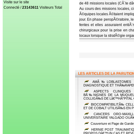
Visite sur le site
de 48 missions locales (CÃ´te dâ
Connecté /
23143611
Visiteurs Total
Au cours des missions locales, 
Ã©quipes locales Ã©taient impli
jour. En phase peropÃ©ratoire, 
fentes et elles assuraient enti
chirurgicaux pour la prise en c
locaux lorsque la stratÃ©gie orga
LES ARTICLES DE LA PARUTIO
AMÃ‰LOBLASTOMES :
DIAGNOSTIQUE ET THÃ‰RAPE
ASPECTS CLINIQUES 
BÃ‰NIGNES DE LA MUQUEU
COLLIGÃ‰S DE Lâ€™HÃ”PITA
BIOCOMPATIBILITÃ‰ CELLU
ET DE COBALT UTILISÃ‰S EN 
CANCERS ORO-MAXILLO
UNIVERSITAIRE YALGADO O
Couverture et Page de Garde
HERNIE POST TRAUMATIQU
PROPOS Dâ€™UN CAS ET REVU