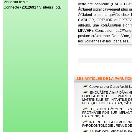
Visite sur le site
vertÃ¨bre cervicale (DAH-C1) e
Connecté /
23126917
Visiteurs Total
Ã©taient significativement plus
Ã©taient plus marquÃ©s chez l
CVT/HOR, OPT/HOR et OPT/CVT d
ailleurs, une corrÃ©lation si
MP/VER). Conclusion: Lâ€™origin
posture crÃ¢nienne. De mÃªme, il
les ivoiriennes et les libanaises.
LES ARTICLES DE LA PARUTIO
Couverture et Garde-Vol26-N
ENQUÃŠTE Ã‰PIDÃ‰MIO
POPULATION DE FEMMES 
MATERNELLE ET INFANTILE D
PUBLIQUE Dâ€™ABIDJAN, CÃ”T
GESTION Dâ€™UN ESP
PROTHÃˆSE FIXE SUR IMPLAN
CAS CLINIQUE
INTERET DE LA TOMOGRAP
PARODONTOLOGIE : REVUE DE
LA RADIOCHIMIOTHÃ‰RAP