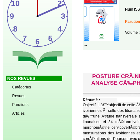
Num ISS
Parution
Volume :
--
POSTURE CRÃ‚N
NOS REVUES
ANALYSE CÃ‰PH
Catégories
Revues
Résumé :
Parutions
Objectif : Lâ€™objectif de cette 
ivoiriennes Ã celle des libanais
Articles
dâ€™une Ã©tude transversale ay
libanaises et 34 mÃ©lano-iv
morphomÃ©trie cervicovertÃ©br
mensurations des ivoiriennes 
corrÃ©lations de Pearson avec u