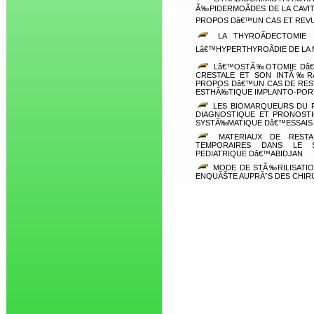
Ã‰PIDERMOÃDES DE LA CAVI
PROPOS Dâ€™UN CAS ET REVU
LA THYROÃDECTOMIE 
Lâ€™HYPERTHYROÃDIE DE LA
Lâ€™OSTÃ‰OTOMIE Dâ€™
CRESTALE ET SON INTÃ‰RÃ
PROPOS Dâ€™UN CAS DE RES
ESTHÃ‰TIQUE IMPLANTO-PO
LES BIOMARQUEURS DU F
DIAGNOSTIQUE ET PRONOSTI
SYSTÃ‰MATIQUE Dâ€™ESSAIS
MATERIAUX DE RESTA
TEMPORAIRES DANS LE S
PEDIATRIQUE Dâ€™ABIDJAN
MODE DE STÃ‰RILISATIO
ENQUÃŠTE AUPRÃˆS DES CHIR