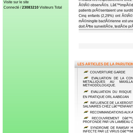
Visite sur le site
Ã©tÃ© observÃ©s. Lâ€™impÃ©dan
Connecté /
23083210
Visiteurs Total
patients prÃ©sentaient une surd
Cinq enfants (2,29%) ont Ã©tÃ©
mÃ©ningite bactÃ©rienne est une
doit Ãªtre surveillÃ©e, testÃ©e 
LES ARTICLES DE LA PARUTIO
COUVERTURE GARDE
EVALUATION DE LA CON
METALLIQUES AU MAXIL
METHODOLOGIQUE.
EVALUATION DU RISQUE 
EN PRATIQUE ORL A ABIDJAN
INFLUENCE DE LA XEROST
SALIVAIRES CHEZ Lâ€™ENFANT 
RECOMMANDATIONS AUX 
RECOUVREMENT Dâ€™UN
PROFONDE PAR UN LAMBEAU 
SYNDROME DE RAMSAY HU
INFECTE PAR LE VIRUS Dâ€™I