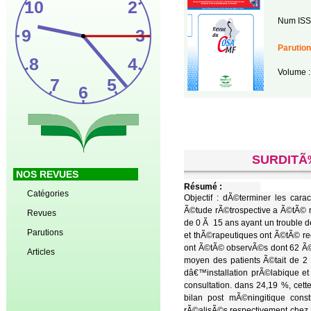
Num ISS
Parution
Volume :
SURDITÃ
NOS REVUES
Résumé :
Catégories
Objectif : dÃ©terminer les car
Ã©tude rÃ©trospective a Ã©tÃ© r
Revues
de 0 Ã 15 ans ayant un trouble 
Parutions
et thÃ©rapeutiques ont Ã©tÃ© recu
ont Ã©tÃ© observÃ©s dont 62 Ã©t
Articles
moyen des patients Ã©tait de 2
dâ€™installation prÃ©labique et
consultation. dans 24,19 %, ce
bilan post mÃ©ningitique cons
rÃ©alisÃ©s respectivement chez 25