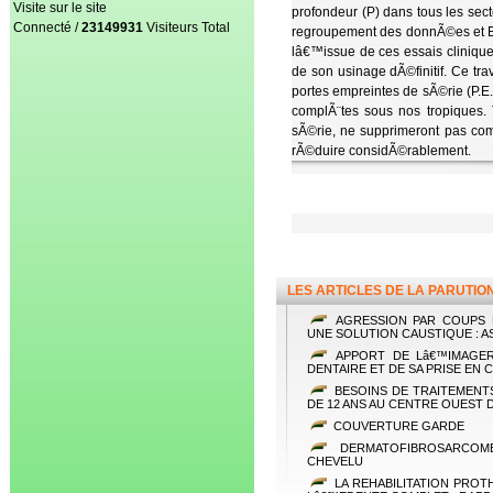
Visite sur le site
profondeur (P) dans tous les sec
Connecté /
23149931
Visiteurs Total
regroupement des donnÃ©es et Ex
lâ€™issue de ces essais clinique
de son usinage dÃ©finitif. Ce t
portes empreintes de sÃ©rie (P.E.
complÃ¨tes sous nos tropiques. T
sÃ©rie, ne supprimeront pas comp
rÃ©duire considÃ©rablement.
LES ARTICLES DE LA PARUTIO
AGRESSION PAR COUPS E
UNE SOLUTION CAUSTIQUE : 
APPORT DE Lâ€™IMAGER
DENTAIRE ET DE SA PRISE EN
BESOINS DE TRAITEMENT
DE 12 ANS AU CENTRE OUEST 
COUVERTURE GARDE
DERMATOFIBROSARCOM
CHEVELU
LA REHABILITATION PROT