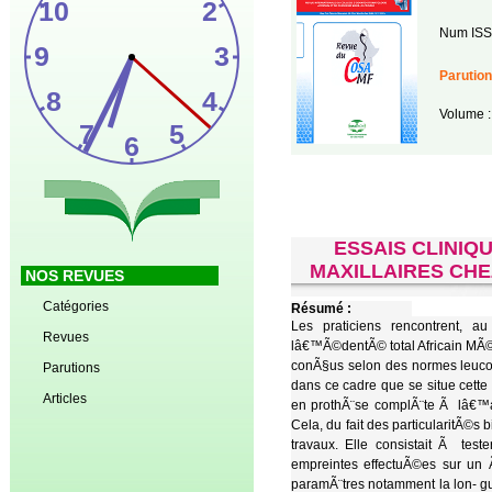
Num ISS
Parution
Volume :
ESSAIS CLINIQ
MAXILLAIRES CH
NOS REVUES
Catégories
Résumé :
Les praticiens rencontrent, a
Revues
lâ€™Ã©dentÃ© total Africain MÃ©la
conÃ§us selon des normes leuco
Parutions
dans ce cadre que se situe cette
Articles
en prothÃ¨se complÃ¨te Ã lâ€™a
Cela, du fait des particularitÃ
travaux. Elle consistait Ã tes
empreintes effectuÃ©es sur un 
paramÃ¨tres notamment la lon- gueu