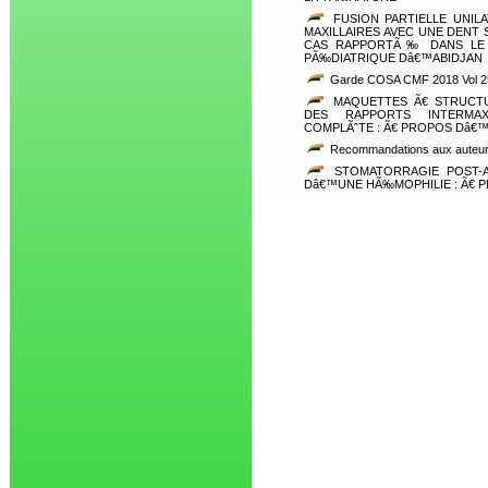
FUSION PARTIELLE UNIL
MAXILLAIRES AVEC UNE DENT
CAS RAPPORTÃ‰ DANS LE 
PÃ‰DIATRIQUE Dâ€™ABIDJAN
Garde COSA CMF 2018 Vol 2
MAQUETTES Ã€ STRUCT
DES RAPPORTS INTERMAX
COMPLÃˆTE : Ã€ PROPOS Dâ€™
Recommandations aux auteur
STOMATORRAGIE POST-
Dâ€™UNE HÃ‰MOPHILIE : Ã€ 