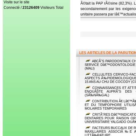
Visite sur le site
Ã©tait la PAP rÃ©sine (82,3%). L
Connecté /
23126409
Visiteurs Total
secondairement par les exigenc
unitaire passera par lâ€™actuali
LES ARTICLES DE LA PARUTIO
ABCÃˆS PARODONTAUX CH
SERVICE Dâ€™ODONTOLOGIE D
(MALI)
CELLULITES CERVICO-FA
ASPECTS Ã‰PIDEMIOLOGIQUE
15 ANS AU CHU DE COCODY (C
CONNAISSANCES ET ATTIT
ENQUÃŠTE AUPRÃˆS DES 
(SÃ‰NÃ‰GAL)
CONTRIBUTION Ã€ Lâ€™Ã
ET DU TEMPOPHORE UTILI
MOLAIRES TEMPORAIRES
CRITÃˆRES Dâ€™INDICAT
DENTAIRES POUR RAISON OR
UNIVERSITAIRE YALGADO OU
FACTEURS BUCCAUX DE 
MAXILLAIRES ASSOCIÃ‰E 
LITTÃ‰RATURE