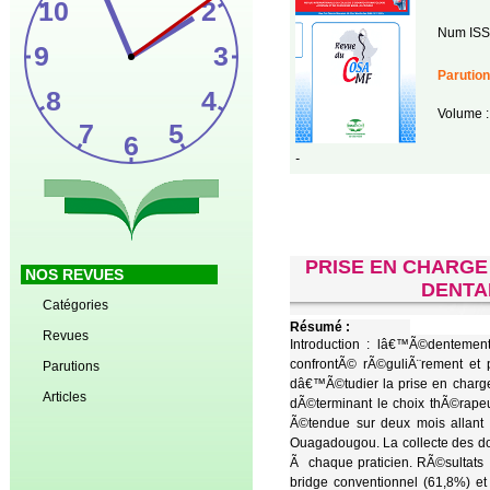
Num ISS
Parution
Volume :
-
PRISE EN CHARGE
NOS REVUES
DENTA
Catégories
Résumé :
Revues
Introduction : lâ€™Ã©dentement 
confrontÃ© rÃ©guliÃ¨rement et p
Parutions
dâ€™Ã©tudier la prise en charge
Articles
dÃ©terminant le choix thÃ©rape
Ã©tendue sur deux mois allant 
Ouagadougou. La collecte des 
Ã chaque praticien. RÃ©sultats 
bridge conventionnel (61,8%) et