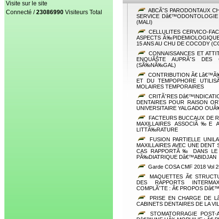
Visite sur le site
ABCÃˆS PARODONTAUX CH
Connecté /
23086990
Visiteurs Total
SERVICE Dâ€™ODONTOLOGIE D
(MALI)
CELLULITES CERVICO-FA
ASPECTS Ã‰PIDEMIOLOGIQUE
15 ANS AU CHU DE COCODY (C
CONNAISSANCES ET ATTIT
ENQUÃŠTE AUPRÃˆS DES 
(SÃ‰NÃ‰GAL)
CONTRIBUTION Ã€ Lâ€™Ã
ET DU TEMPOPHORE UTILI
MOLAIRES TEMPORAIRES
CRITÃˆRES Dâ€™INDICAT
DENTAIRES POUR RAISON OR
UNIVERSITAIRE YALGADO OU
FACTEURS BUCCAUX DE 
MAXILLAIRES ASSOCIÃ‰E 
LITTÃ‰RATURE
FUSION PARTIELLE UNIL
MAXILLAIRES AVEC UNE DENT
CAS RAPPORTÃ‰ DANS LE 
PÃ‰DIATRIQUE Dâ€™ABIDJAN
Garde COSA CMF 2018 Vol 2
MAQUETTES Ã€ STRUCT
DES RAPPORTS INTERMAX
COMPLÃˆTE : Ã€ PROPOS Dâ€™
PRISE EN CHARGE DE L
CABINETS DENTAIRES DE LA 
STOMATORRAGIE POST-