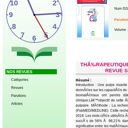
Num ISS
Parution
Volume :
THÃ‰RAPEUTIQUES
REVUE S
NOS REVUES
Catégories
Résumé :
Introduction : Une pulpe vivant
Revues
donnÃ©es sur les capacitÃ©s de l
biomatÃ©riaux ont permis dâ
Parutions
clinique.Lâ€™objectif de cette Ã
Articles
pulpaire. MÃ©thode : La reche
(PubMED/MEDLINE). Cette recherc
2018. Les mots clÃ©s utilisÃ©s
succÃ¨s de 56% Ã 98,21% dans 
significative entre les matÃ©riau