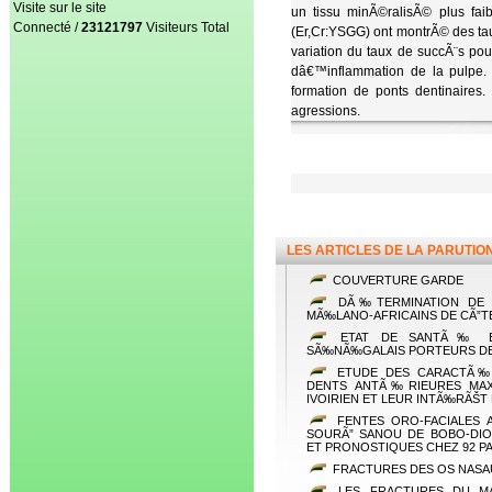
Visite sur le site
un tissu minÃ©ralisÃ© plus fai
Connecté /
23121797
Visiteurs Total
(Er,Cr:YSGG) ont montrÃ© des ta
variation du taux de succÃ¨s pou
dâ€™inflammation de la pulpe. 
formation de ponts dentinaires
agressions.
LES ARTICLES DE LA PARUTIO
COUVERTURE GARDE
DÃ‰TERMINATION DE L
MÃ‰LANO-AFRICAINS DE CÃ”T
ETAT DE SANTÃ‰ BUC
SÃ‰NÃ‰GALAIS PORTEURS DE
ETUDE DES CARACTÃ‰R
DENTS ANTÃ‰RIEURES MAX
IVOIRIEN ET LEUR INTÃ‰RÃŠT
FENTES ORO-FACIALES A
SOURÃ” SANOU DE BOBO-DIO
ET PRONOSTIQUES CHEZ 92 PA
FRACTURES DES OS NASAU
LES FRACTURES DU MAS