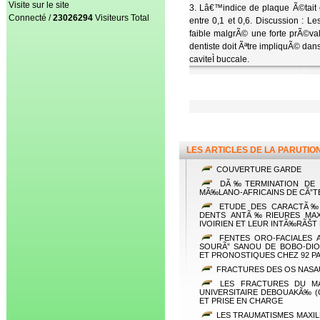
Visite sur le site
3. Lâ€™indice de plaque Ã©tait 
Connecté /
23026294
Visiteurs Total
entre 0,1 et 0,6. Discussion : L
faible malgrÃ© une forte prÃ©val
dentiste doit Ãªtre impliquÃ© dans
caviteÌ buccale.
LES ARTICLES DE LA PARUTIO
COUVERTURE GARDE
DÃ‰TERMINATION DE L
MÃ‰LANO-AFRICAINS DE CÃ”T
ETUDE DES CARACTÃ‰R
DENTS ANTÃ‰RIEURES MAX
IVOIRIEN ET LEUR INTÃ‰RÃŠT
FENTES ORO-FACIALES A
SOURÃ” SANOU DE BOBO-DIO
ET PRONOSTIQUES CHEZ 92 PA
FRACTURES DES OS NASAU
LES FRACTURES DU MAS
UNIVERSITAIRE DEBOUAKÃ‰ (
ET PRISE EN CHARGE
LES TRAUMATISMES MAXIL