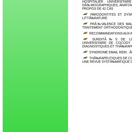
HOSPITALIER UNIVERSITA
DÃ‰MOGRAPHIQUES, ANATOM
PROPOS DE 42 CAS
PARODONTITES ET DYSF
LITTÃ‰RATURE
PRÃ‰VALENCE DES MALO
TRAITEMENT ORTHODONTIQUE 
RECOMMANDATIONS AUX 
SURDITÃ‰S DE Lâ€™
UNIVERSITAIRE DE COCOD
DIAGNOSTIQUES ET THÃ‰RAP
SYNDROME EMAIL REIN : 
THÃ‰RAPEUTIQUES DE CON
UNE REVUE SYSTÃ‰MATIQUE D