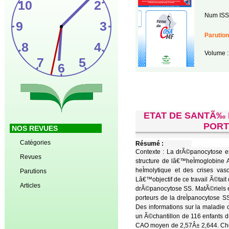
Num ISS
Parution
Volume :
ETAT DE SANTÃ‰
PORT
NOS REVUES
Catégories
Résumé :
Contexte : La drÃ©panocytose est
Revues
structure de lâ€™heÌmoglobine 
heÌmolytique et des crises vas
Parutions
Lâ€™objectif de ce travail Ã©ta
Articles
drÃ©panocytose SS. MatÃ©riels 
porteurs de la dreÌpanocytose S
Des informations sur la maladie o
un Ã©chantillon de 116 enfants 
CAO moyen de 2,57Â± 2,644. Chez