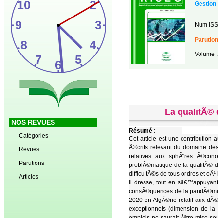
Gestion
Num ISS
Parution
Volume :
La qualitÃ©
NOS REVUES
Résumé :
Catégories
Cet article est une contributio
Ã©crits relevant du domaine des
Revues
relatives aux sphÃ¨res Ã©con
Parutions
problÃ©matique de la qualitÃ© d
difficultÃ©s de tous ordres et o
Articles
il dresse, tout en sâ€™appuyant 
consÃ©quences de la pandÃ©mie s
2020 en AlgÃ©rie relatif aux d
exceptionnels (dimension de la
emplois ne saurait Ãªtre mise so