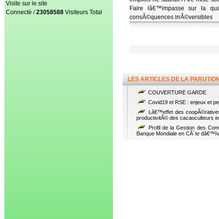
Visite sur le site
Faire lâ€™impasse sur la qua
Connecté /
23058588
Visiteurs Total
consÃ©quences irrÃ©versibles
LES ARTICLES DE LA PARUTIO
COUVERTURE GARDE
Covid19 et RSE : enjeux et per
Lâ€™effet des coopÃ©ratives 
productivitÃ© des cacaoculteurs 
Profil de la Gestion des Co
Banque Mondiale en CÃ´te dâ€™Iv