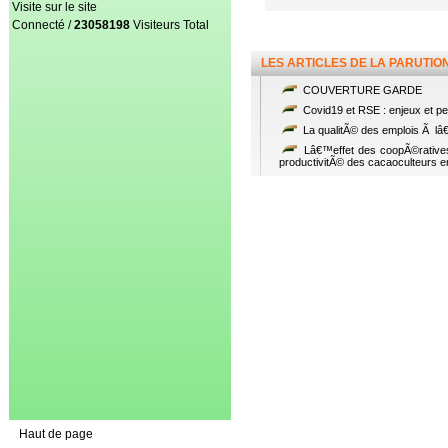
Visite sur le site
Connecté /
23058198
Visiteurs Total
LES ARTICLES DE LA PARUTIO
COUVERTURE GARDE
Covid19 et RSE : enjeux et per
La qualitÃ© des emplois Ã l
Lâ€™effet des coopÃ©ratives 
productivitÃ© des cacaoculteurs 
Haut de page