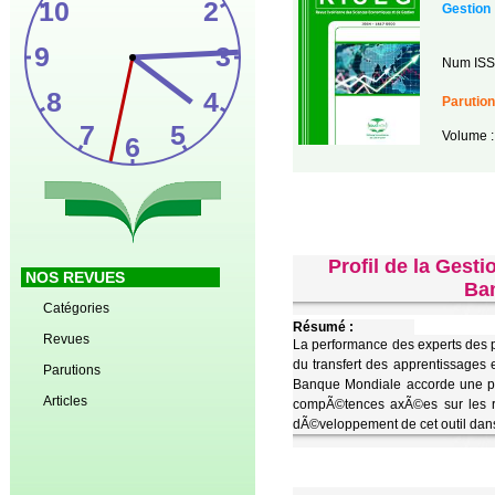
Gestion
Num ISS
Parution
Volume :
Profil de la Ges
NOS REVUES
Ban
Catégories
Résumé :
Revues
La performance des experts des 
du transfert des apprentissages
Parutions
Banque Mondiale accorde une pl
Articles
compÃ©tences axÃ©es sur les rÃ
dÃ©veloppement de cet outil dans