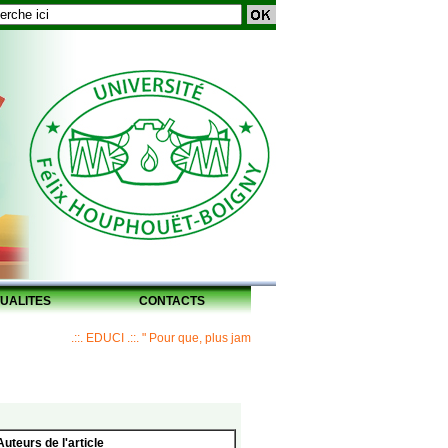
UALITES
CONTACTS
.::. EDUCI .::. " Pour que, plus jamais, un Maître ne laisse ses disciples san
Auteurs de l'article