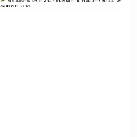
VOLUMINEUX KYSTE Ã‰PIDERMOÃDE DU PLANCHER BUCCAL Ã€
PROPOS DE 2 CAS