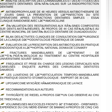
ANALYSE DESCRIPTIVE DES CONNAISSANCES ET DES ATTITUDES DES
ASSISTANTS DENTAIRES SÃ‰NÃ‰GALAIS SUR LA RADIOPROTECTION
DENTAIRE
ANTIBIOPROPHYLAXIE DE 48 HEURES VERSUS ANTIBIOTHERAPIE DE
7 JOURS DANS LA PREVENTION DE Lâ€™INFECTION DU SITE
OPERATOIRE APRES EXTRACTIONS DENTAIRES SIMPLES : ESSAI
CLINIQUE RANDOMISE AVEC Lâ€™AMOXICILLINE
Ã‰VALUATION DES RESTAURATIONS AUX RÃ‰SINES COMPOSITES
SUR DENTS ANTÃ‰RIEURES: Ã€ PROPOS DE 44 CAS RÃ‰ALISÃ‰S AU
CENTRE MUNICIPAL DE SANTÃ‰ BUCCO-DENTAIRE DE OUAGADOUGOU
BILAN DES ACTIVITES CLINIQUES DE CONSULTATION Dâ€™URGENCE
DE LA CLINIQUE Dâ€™ODONTOLOGIE PEDIATRIQUE DE DAKAR
EVALUATION DE LA PRESCRIPTION DES ANTIBIOTIQUES EN PRATIQUE
ENDODONTIQUE A Lâ€™HOPITAL NATIONAL DONKA DE CONAKRY
FRACTURES MANDIBULAIRES DE Lâ€™ENFANT : DE
Lâ€™Ã‰PIDÃ‰MIOLOGIE AU TRAITEMENT AU CENTRE HOSPITALIER
UNIVERSITAIRE SOURÃ” SANOU
FREQUENCE ET PRISE EN CHARGE DES LESIONS CERVICALES NON
CARIEUSES : ENQUETE AUPRES DES CHIRURGIENS DENTISTES
DAKAROIS
LES LUXATIONS DE Lâ€™ARTICULATION TEMPORO-MANDIBULAIRE
EN PRATIQUE ODONTO-STOMATOLOGIQUE : RAPPORT DE 30 CAS.
LIPOSARCOME MYXOÃDE HÃ‰MORRAGIQUE DE LA FACE
RECOMMANDATIONS AUX AUTEURS
THYROÃDITE DE RIEDEL A PROPOS Dâ€™UN CAS OBSERVE AU CHU
DE TREICHVILLE
VOLUMINEUSES MUCOCELES FRONTO â€“ ETHMOIDO - ORBITAIRES :
EXPERIENCE DU CHU MERE-ENFANT DE BAMAKO A PROPOS DE CINQ CAS