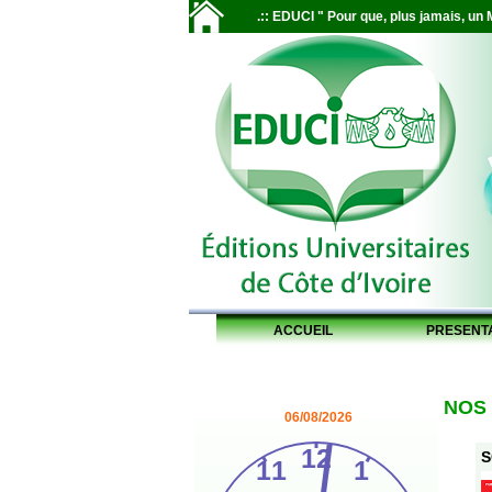
.:: EDUCI " Pour que, plus jamais, un M
ACCUEIL
PRESENT
NOS
06/08/2026
S