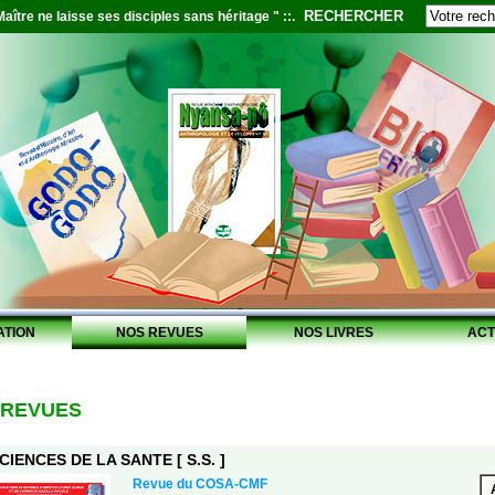
RECHERCHER
aître ne laisse ses disciples sans héritage " ::.
ATION
NOS REVUES
NOS LIVRES
ACT
 REVUES
CIENCES DE LA SANTE [ S.S. ]
Revue du COSA-CMF