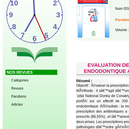
Num ISS
Parution
Volume :
EVALUATION DE
ENDODONTIQUE 
NOS REVUES
Catégories
Résumé :
Objectif : Ã©valuer la prescripti
Revues
MÃ©thode : il sâ€™agit dâ€™une
´pital National Donka de Conak
Parutions
portÃ© sur un effectif de 200
Articles
endodontique. RÃ©sultats : la 
prescription des antibiotiques 
prescrits (86,55%), et lâ€™amox
deux prises. Les prescriptions pr
pathologies dâ€™ordre gÃ©nÃ©ra