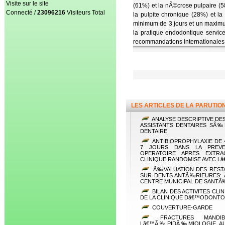
Visite sur le site
(61%) et la nÃ©crose pulpaire (5
Connecté /
23096216
Visiteurs Total
la pulpite chronique (28%) et l
minimum de 3 jours et un maximum 
la pratique endodontique serv
recommandations internationales 
LES ARTICLES DE LA PARUTIO
ANALYSE DESCRIPTIVE DE
ASSISTANTS DENTAIRES SÃ
DENTAIRE
ANTIBIOPROPHYLAXIE DE 
7 JOURS DANS LA PREVE
OPERATOIRE APRES EXTRA
CLINIQUE RANDOMISE AVEC Lâ
Ã‰VALUATION DES REST
SUR DENTS ANTÃ‰RIEURES: 
CENTRE MUNICIPAL DE SANT
BILAN DES ACTIVITES CL
DE LA CLINIQUE Dâ€™ODONTO
COUVERTURE-GARDE
FRACTURES MANDIB
Lâ€™Ã‰PIDÃ‰MIOLOGIE AU 