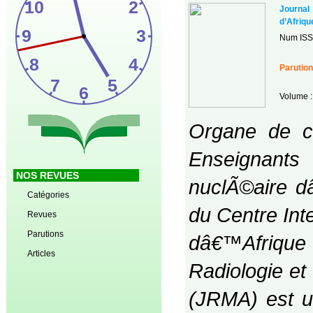
Journal
d’Afriqu
Num ISS
Parution
Volume :
Organe de co
Enseignant
NOS REVUES
nuclÃ©aire 
Catégories
du Centre Int
Revues
Parutions
dâ€™Afrique 
Articles
Radiologie e
(JRMA) est u