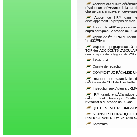
Accident vasculaire cérébral 
révélant un anévrysme de la caroti
charge dans un pays en développ
Apport de l'IRM dans le 
développement : à propos de trois c
Apport de lâ€™angioscanner d
supra aortiques : A propos de 96 c
Apport de lâ€™IRM du rachis 
´te dâ€™Ivoire
Aspects topographiques à l'
TOF des ACCIDENTS VASCULAIRES
anatomiques du polygone de Willi
Ã‰ditorial
Comité de rédaction
COMMENT JE RÃ©ALISE 
Imagerie des mastodynies da
mÃ©dicale du CHU de Treichville
Instruction aux Auteurs JRMA
IRM cranio encÃ©phalique 
mÃ¨re-enfant Dominique Ouattar
rÃ©sultat s Ã propos de 50 cas
QUEL EST VOTRE DIAGNOSTIC
SCANNER THORACIQUE ET 
DISTRICT SANITAIRE DE YAM
Sommaire