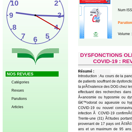
Num ISS
Parution
Volume :
DYSFONCTIONS OLF
COVID-19 : R
Résumé :
NOS REVUES
Introduction : Au cours de la 
de patients souffrant de dysfon
Catégories
la prÃ©valence des DOG chez les
Revues
effectuant des recherches da
Â«anosmie ou hyposmie ou dyso
Parutions
lâ€™odorat ou agueusie ou hyp
Articles
COVID-19 ou nouvel coronaviru
infection Ã COVID-19 confirmÃ©e
Trente-une (31) Ã©tudes portan
provenant de 17 pays ont Ã©tÃ©
ans et un maximum de 95 ans. 