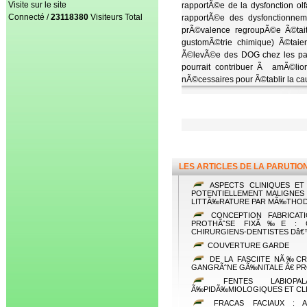
Visite sur le site
rapportÃ©e de la dysfonction ol
Connecté /
23118380
Visiteurs Total
rapportÃ©e des dysfonctionnem
prÃ©valence regroupÃ©e Ã©tait 
gustomÃ©trie chimique) Ã©taien
Ã©levÃ©e des DOG chez les pati
pourrait contribuer Ã amÃ©lio
nÃ©cessaires pour Ã©tablir la ca
LES ARTICLES DE LA PARUTIO
ASPECTS CLINIQUES ET
POTENTIELLEMENT MALIGNES 
LITTÃ‰RATURE PAR MÃ‰THOD
CONCEPTION FABRICAT
PROTHÃˆSE FIXÃ‰E : C
CHIRURGIENS-DENTISTES Dâ€
COUVERTURE GARDE
DE LA FASCIITE NÃ‰CR
GANGRÃˆNE GÃ‰NITALE Ã€ P
FENTES LABIOPALA
Ã‰PIDÃ‰MIOLOGIQUES ET CL
FRACAS FACIAUX : A