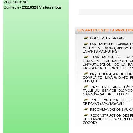
Visite sur le site
Connecté /
23118328
Visiteurs Total
LES ARTICLES DE LA PARUTIO
COUVERTURE-GARDE
EVALUATION DE Lâ€™ACTI
ET DE LA FRÃ‰QUENCE DE
ENFANTS MALNUTRIS
EVALUATION DE Lâ€™
TEMPORALE PAR RAPPORT AU
Lâ€™UTILISATION DE LA R
TÃ‰LÃ‰RADIOGRAPHIE DE PR
PARTICULARITÃ‰ DU PORT
COMPLÃˆTE IMMÃ‰DIATE P
CLINIQUE
PRISE EN CHARGE Dâ€
TAILLE AU SERVICE Dâ€™O
GÃ‰NÃ‰RAL IDRISSA POUYE
PROFIL VACCINAL DES C
DE DAKAR (SÃ‰NÃ‰GAL)
RECOMMANDATIONS AUX 
RECONSTRUCTION DES PE
DE LA MANDIBULE PAR GREFF
COCODY