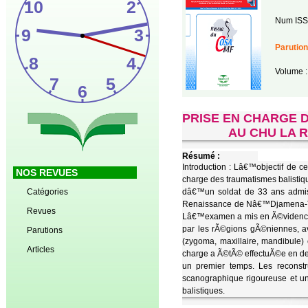
Num ISS
Parution
Volume :
PRISE EN CHARGE 
AU CHU LA 
Résumé :
Introduction : Lâ€™objectif de ce
NOS REVUES
charge des traumatismes balistiq
Catégories
dâ€™un soldat de 33 ans admis 
Renaissance de Nâ€™Djamena-Tcha
Revues
Lâ€™examen a mis en Ã©vidence u
par les rÃ©gions gÃ©niennes, a
Parutions
(zygoma, maxillaire, mandibule)
Articles
charge a Ã©tÃ© effectuÃ©e en deu
un premier temps. Les reconstr
scanographique rigoureuse et un
balistiques.