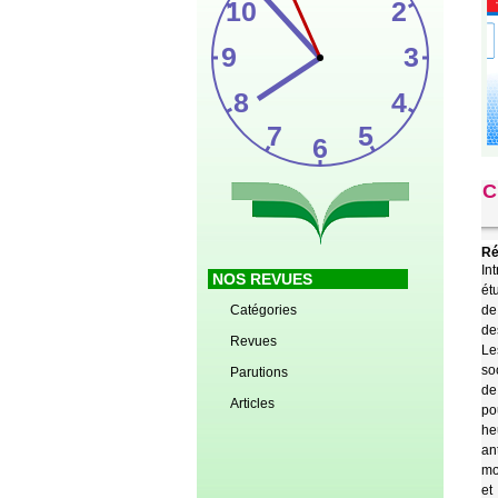
C
Ré
In
NOS REVUES
ét
Catégories
de
de
Revues
Le
so
Parutions
de
Articles
po
he
an
mo
et