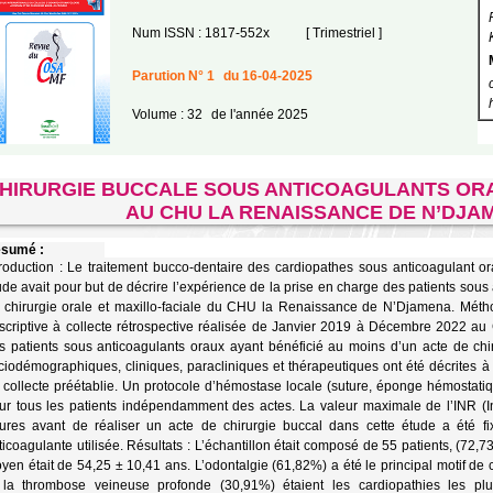
Num ISSN : 1817-552x
[ Trimestriel ]
Parution N° 1
du 16-04-2025
Volume : 32
de l'année 2025
HIRURGIE BUCCALE SOUS ANTICOAGULANTS ORAU
AU CHU LA RENAISSANCE DE N’DJA
sumé :
troduction : Le traitement bucco-dentaire des cardiopathes sous anticoagulant or
ude avait pour but de décrire l’expérience de la prise en charge des patients sous
 chirurgie orale et maxillo-faciale du CHU la Renaissance de N’Djamena. Méthod
scriptive à collecte rétrospective réalisée de Janvier 2019 à Décembre 2022 
s patients sous anticoagulants oraux ayant bénéficié au moins d’un acte de chir
ciodémographiques, cliniques, paracliniques et thérapeutiques ont été décrites à 
 collecte préétablie. Un protocole d’hémostase locale (suture, éponge hémostati
ur tous les patients indépendamment des actes. La valeur maximale de l’INR (In
ures avant de réaliser un acte de chirurgie buccal dans cette étude a été 
ticoagulante utilisée. Résultats : L’échantillon était composé de 55 patients, (
yen était de 54,25 ± 10,41 ans. L’odontalgie (61,82%) a été le principal motif de
 la thrombose veineuse profonde (30,91%) étaient les cardiopathies les plus