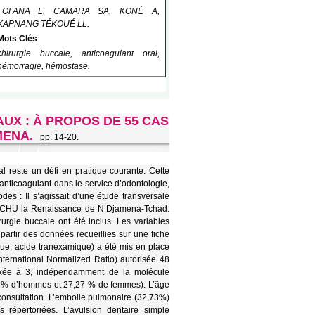
FOFANA L, CAMARA SA, KONÉ A,
KAPNANG TÉKOUÉ LL.
Mots Clés
chirurgie buccale, anticoagulant oral,
hémorragie, hémostase.
X : À PROPOS DE 55 CAS
MENA.
pp. 14-20.
al reste un défi en pratique courante. Cette
 anticoagulant dans le service d’odontologie,
es : Il s’agissait d’une étude transversale
au CHU la Renaissance de N’Djamena-Tchad.
urgie buccale ont été inclus. Les variables
partir des données recueillies sur une fiche
que, acide tranexamique) a été mis en place
ternational Normalized Ratio) autorisée 48
fixée à 3, indépendamment de la molécule
72,73% d’hommes et 27,27 % de femmes). L’âge
 consultation. L’embolie pulmonaire (32,73%)
 répertoriées. L’avulsion dentaire simple