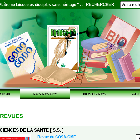
RECHERCHER
aître ne laisse ses disciples sans héritage " ::.
ATION
NOS REVUES
NOS LIVRES
ACT
 REVUES
CIENCES DE LA SANTE [ S.S. ]
Revue du COSA-CMF