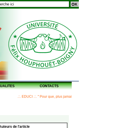
UALITES
CONTACTS
.::. EDUCI .::. " Pour que, plus jamais, un Maître ne laisse ses disciples sans 
Auteurs de l'article