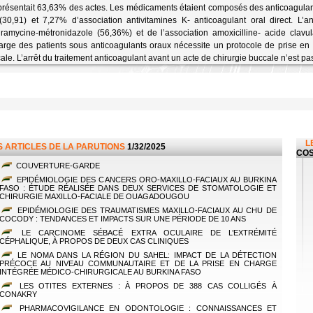
présentait 63,63% des actes. Les médicaments étaient composés des anticoagulant
(30,91) et 7,27% d’association antivitamines K- anticoagulant oral direct. L’an
iramycine-métronidazole (56,36%) et de l’association amoxicilline- acide clavu
arge des patients sous anticoagulants oraux nécessite un protocole de prise en
cale. L’arrêt du traitement anticoagulant avant un acte de chirurgie buccale n’est 
L
S ARTICLES DE LA PARUTIONS
1/32/2025
CO
COUVERTURE-GARDE
EPIDÉMIOLOGIE DES CANCERS ORO-MAXILLO-FACIAUX AU BURKINA
FASO : ÉTUDE RÉALISÉE DANS DEUX SERVICES DE STOMATOLOGIE ET
CHIRURGIE MAXILLO-FACIALE DE OUAGADOUGOU
EPIDÉMIOLOGIE DES TRAUMATISMES MAXILLO-FACIAUX AU CHU DE
COCODY : TENDANCES ET IMPACTS SUR UNE PÉRIODE DE 10 ANS
LE CARCINOME SÉBACÉ EXTRA OCULAIRE DE L’EXTRÉMITÉ
CÉPHALIQUE, À PROPOS DE DEUX CAS CLINIQUES
LE NOMA DANS LA RÉGION DU SAHEL: IMPACT DE LA DÉTECTION
PRÉCOCE AU NIVEAU COMMUNAUTAIRE ET DE LA PRISE EN CHARGE
INTÉGRÉE MÉDICO-CHIRURGICALE AU BURKINA FASO
LES OTITES EXTERNES : À PROPOS DE 388 CAS COLLIGÉS À
CONAKRY
PHARMACOVIGILANCE EN ODONTOLOGIE : CONNAISSANCES ET