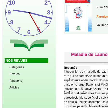
Num ISS
Parution
Volume :
Maladie de Launoi
NOS REVUES
Catégories
Résumé :
Introduction : La maladie de La
Revues
rare qui se caractÃ©rise par un 
supÃ©rieurs et du thorax. Nous r
Parutions
prise en charge. Patients et MÃ©
Articles
janvier 2000 Ã janvier 2010. Un
Ã©tÃ© pratiquÃ© chez tous les 
parotidectomie superficielle su
en deux ou plusieurs temps. Un 
: Tous les patients Ã©taient de