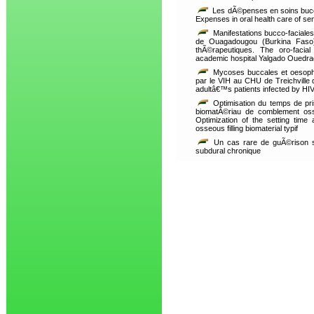
Les dÃ©penses en soins bucc
Expenses in oral health care of se
Manifestations bucco-faciale
de Ouagadougou (Burkina Faso):
thÃ©rapeutiques. The oro-facial
academic hospital Yalgado Ouedr
Mycoses buccales et oesopha
par le VIH au CHU de Treichville
adultâ€™s patients infected by HIV i
Optimisation du temps de pr
biomatÃ©riau de comblement osse
Optimization of the setting time
osseous filling biomaterial typif
Un cas rare de guÃ©rison
subdural chronique