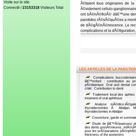
Visite sur le site
Ã©taient tous originaires de l
Connecté /
23153318
Visiteurs Total
Ã©videment cellulo-ganglionnaire
ont bÃ©nÃ©ficiÃ© dâ€™une der
parotides rÃ©sÃ©quÃ©es a montr
de dÃ©gÃ©nÃ©rescence. Le recul
complications et la dÃ©figurati
LES ARTICLES DE LA PARUTIO
Complications buccodentaire
lâ€™enfant : contribution au p
pÃ©diatrique. Oral and dental comp
child : Contribution to denti
Traitement local des aphtes 
treament of oral aphthous
Analyse mÃ©dico-lÃ©gal
thyroidectomies Ã Abidjan. Me
thyroidectomies in Abidjan
Couverture, garde et sommai
Etude de lâ€™Ã©paisseur de
des dents postÃ©rieures: intÃ©rÃªt
pour les prÃ©parations pÃ©riphÃ©
thickness of the posteriors