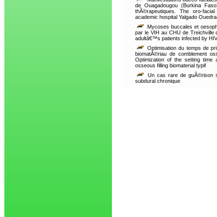
de Ouagadougou (Burkina Faso):
thÃ©rapeutiques. The oro-facial
academic hospital Yalgado Ouedr
Mycoses buccales et oesopha
par le VIH au CHU de Treichville
adultâ€™s patients infected by HIV i
Optimisation du temps de pr
biomatÃ©riau de comblement osse
Optimization of the setting time
osseous filling biomaterial typif
Un cas rare de guÃ©rison
subdural chronique