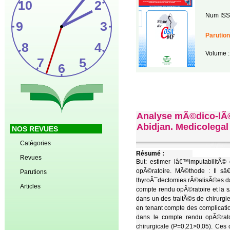
Num ISS
Parution
Volume :
Analyse mÃ©dico-lÃ©
Abidjan. Medicolegal 
NOS REVUES
Catégories
Résumé :
Revues
But: estimer lâ€™imputabilitÃ©
opÃ©ratoire. MÃ©thode : Il sâ
Parutions
thyroÃ¯dectomies rÃ©alisÃ©es da
Articles
compte rendu opÃ©ratoire et la s
dans un des traitÃ©s de chirur
en tenant compte des complicat
dans le compte rendu opÃ©rato
chirurgicale (P=0,21>0,05). Ces