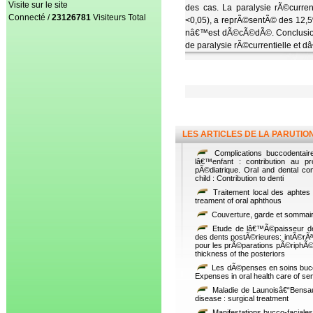
Visite sur le site
des cas. La paralysie rÃ©curren
Connecté /
23126781
Visiteurs Total
<0,05), a reprÃ©sentÃ© des 12,5
nâ€™est dÃ©cÃ©dÃ©. Conclusion :
de paralysie rÃ©currentielle et 
LES ARTICLES DE LA PARUTIO
Complications buccodentaire
lâ€™enfant : contribution au p
pÃ©diatrique. Oral and dental comp
child : Contribution to denti
Traitement local des aphtes 
treament of oral aphthous
Couverture, garde et sommai
Etude de lâ€™Ã©paisseur de
des dents postÃ©rieures: intÃ©rÃªt
pour les prÃ©parations pÃ©riphÃ©
thickness of the posteriors
Les dÃ©penses en soins bucc
Expenses in oral health care of se
Maladie de Launoisâ€“Bensaud
disease : surgical treatment
Manifestations bucco-faciale