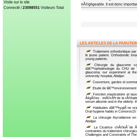
Visite sur le site
nÃ©gligeable. Il est donc importa
Connecté /
23098551
Visiteurs Total
LES ARTICLES DE LA PARUTIO
Traitement orthodontique par
le jeune patient. Orthodondic tre
young patients.
Chirurgie du glaucome con
dâ€™ophtalmologie du CHU de Tre
glaucoma: our experiment at the
university hospital, Abidjan
Couverture, gardes et somma
Etude de lâ€™environnement m
Fonction masticatoire et ta
Ã¢gÃ©es : intÃ©rÃªt de la rÃ©habil
serum albumin and in the elderly: th
Habitudes dâ€™hygiÃ¨ne ora
Oral hygiene habits in Comoros15 
La chirurgie thyroidienne e
Abidjan
La Cicatrice chÃ©loÃ¯de Ã
contraintes du traitement chirurgi
Challenges and Constraints of The 