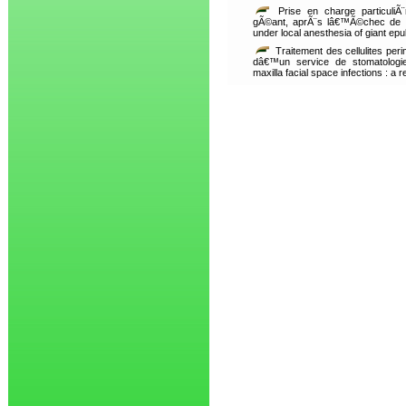
Prise en charge particuliÃ
gÃ©ant, aprÃ¨s lâ€™Ã©chec de lâ
under local anesthesia of giant epul
Traitement des cellulites per
dâ€™un service de stomatologi
maxilla facial space infections : a