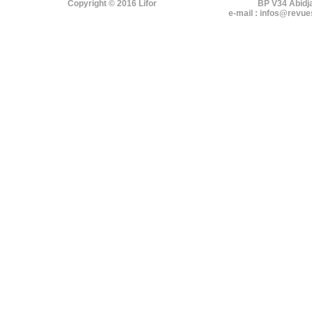
Copyright © 2016 Lifor
BP V34 Abidj
e-mail : infos@revue