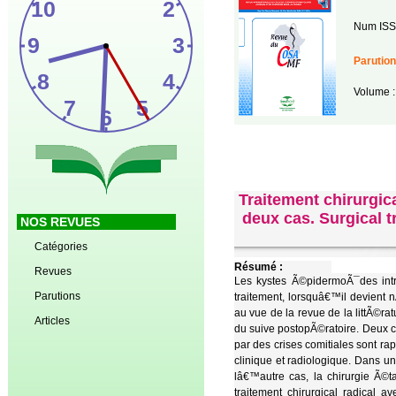
Num ISS
Parution
Volume :
Traitement chirurgi
deux cas. Surgical t
NOS REVUES
Catégories
Résumé :
Revues
Les kystes Ã©pidermoÃ¯des int
Parutions
traitement, lorsquâ€™il devient 
au vue de la revue de la littÃ©rat
Articles
du suive postopÃ©ratoire. Deux 
par des crises comitiales sont r
clinique et radiologique. Dans un
lâ€™autre cas, la chirurgie Ã©
traitement chirurgical radical