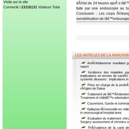
Visite sur le site
dÃ©lai de 24 heures aprÃ¨s lâ€™
Connecté /
23116131
Visiteurs Total
faite par une endoscopie au tu
Conclusion : Les corps Ã©tran
sensibilisation de lâ€™entourage
LES ARTICLES DE LA PARUTIO
AmÃ©loblastome maxillaire g
report
Incidence des maladies par
implications en termes de santÃ© 
systemic diseases : implications in 
Prise en charge de la prothÃ¨
rÃ©gion de Dakar
Traitement de lâ€™Ã©denteme
Treatment of childâ€™s edentulism
Couverture, Garde et sommai
Epilepsie lÃ©sionnelle en milie
in neurosurgical hospital area
Evaluation du traitement chir
Surgery assessment of chronics or
PrÃ©valence de la carie den