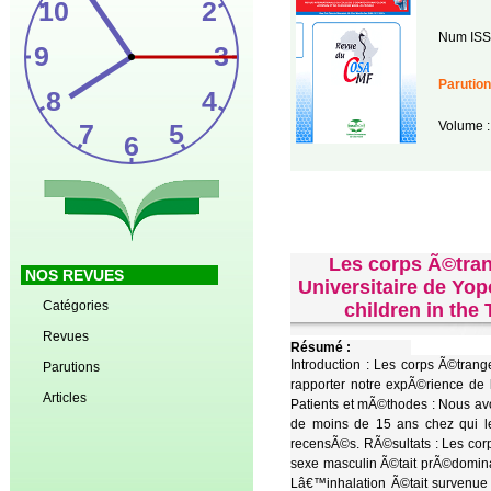
Num ISS
Parution
Volume :
Les corps Ã©tran
NOS REVUES
Universitaire de Yo
Catégories
children in the
Revues
Résumé :
Introduction : Les corps Ã©tran
Parutions
rapporter notre expÃ©rience de
Articles
Patients et mÃ©thodes : Nous avo
de moins de 15 ans chez qui l
recensÃ©s. RÃ©sultats : Les co
sexe masculin Ã©tait prÃ©domina
Lâ€™inhalation Ã©tait survenue