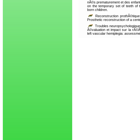
nÃ©s prematurement et des enfant
on the temporary set of teeth of 
born children.
Reconstruction prothÃ©tique
Prosthetic reconstruction of a centr
Troubles neuropsychologique
Ã©valuation et impact sur la rÃ©
left vascular hemiplegia: assessmen