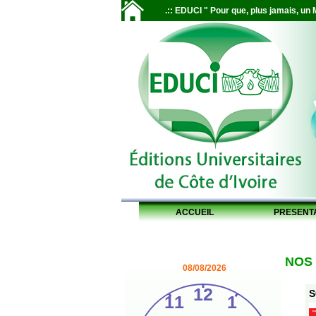
.:: EDUCI " Pour que, plus jamais, un M
ACCUEIL
PRESENT
NOS
08/08/2026
S