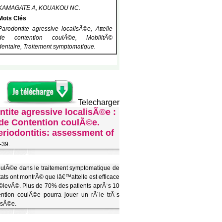
KAMAGATE A, KOUAKOU NC.
Mots Clés
Parodontite agressive localisÃ©e, Attelle
de contention coulÃ©e, MobilitÃ©
dentaire, Traitement symptomatique.
Telecharger
tite agressive localisÃ©e :
 de Contention coulÃ©e.
eriodontitis: assessment of
-39.
coulÃ©e dans le traitement symptomatique de
ats ont montrÃ© que lâ€™attelle est efficace
©levÃ©. Plus de 70% des patients aprÃ¨s 10
ntion coulÃ©e pourra jouer un rÃ´le trÃ¨s
lisÃ©e.