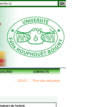
UALITES
CONTACTS
.::. EDUCI .::. " Pour que, plus jamais, un Maître ne laisse ses disciples sans 
Auteurs de l'article