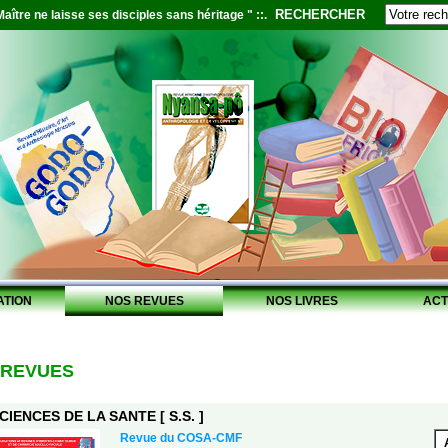
RECHERCHER
aître ne laisse ses disciples sans héritage " ::.
ATION
NOS REVUES
NOS LIVRES
ACT
 REVUES
CIENCES DE LA SANTE [ S.S. ]
Revue du COSA-CMF