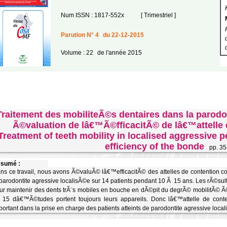
Num ISSN : 1817-552x
[ Trimestriel ]
Parution N° 4
du 22-12-2015
Volume : 22
de l'année 2015
Traitement des mobiliteÃ©s dentaires dans la parodon
Ã©valuation de lâ€™Ã©fficacitÃ© de lâ€™attelle
Treatment of teeth mobility in localised aggressive p
efficiency of the bonde
pp. 35
sumé :
ns ce travail, nous avons Ã©valuÃ© lâ€™efficacitÃ© des attelles de contention 
 parodontite agressive localisÃ©e sur 14 patients pendant 10 Ã 15 ans. Les rÃ©sult
ur maintenir des dents trÃ¨s mobiles en bouche en dÃ©pit du degrÃ© mobilitÃ© Ã
15 dâ€™Ã©tudes portent toujours leurs appareils. Donc lâ€™attelle de conte
portant dans la prise en charge des patients atteints de parodontite agressive loca