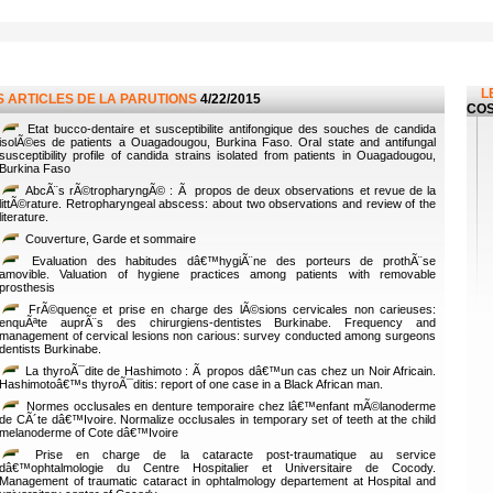
L
S ARTICLES DE LA PARUTIONS
4/22/2015
CO
Etat bucco-dentaire et susceptibilite antifongique des souches de candida
isolÃ©es de patients a Ouagadougou, Burkina Faso. Oral state and antifungal
susceptibility profile of candida strains isolated from patients in Ouagadougou,
Burkina Faso
AbcÃ¨s rÃ©tropharyngÃ© : Ã propos de deux observations et revue de la
littÃ©rature. Retropharyngeal abscess: about two observations and review of the
literature.
Couverture, Garde et sommaire
Evaluation des habitudes dâ€™hygiÃ¨ne des porteurs de prothÃ¨se
amovible. Valuation of hygiene practices among patients with removable
prosthesis
FrÃ©quence et prise en charge des lÃ©sions cervicales non carieuses:
enquÃªte auprÃ¨s des chirurgiens-dentistes Burkinabe. Frequency and
management of cervical lesions non carious: survey conducted among surgeons
dentists Burkinabe.
La thyroÃ¯dite de Hashimoto : Ã propos dâ€™un cas chez un Noir Africain.
Hashimotoâ€™s thyroÃ¯ditis: report of one case in a Black African man.
Normes occlusales en denture temporaire chez lâ€™enfant mÃ©lanoderme
de CÃ´te dâ€™Ivoire. Normalize occlusales in temporary set of teeth at the child
melanoderme of Cote dâ€™Ivoire
Prise en charge de la cataracte post-traumatique au service
dâ€™ophtalmologie du Centre Hospitalier et Universitaire de Cocody.
Management of traumatic cataract in ophtalmology departement at Hospital and