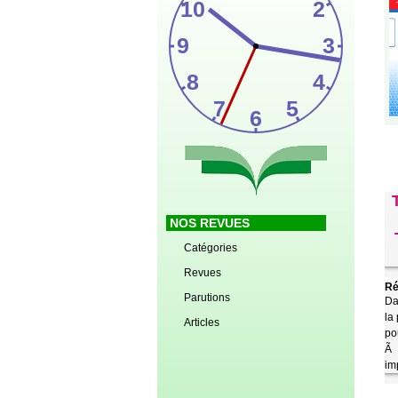
NOS REVUES
Catégories
Revues
Ré
Parutions
Da
la
Articles
po
Ã 
im