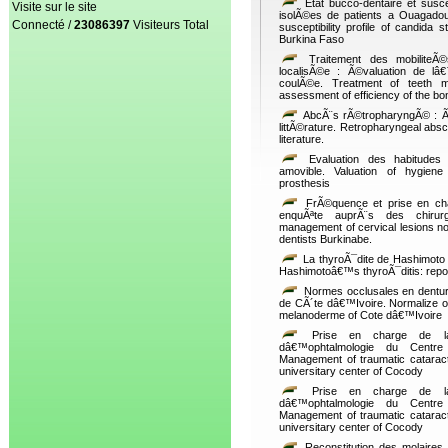
Etat bucco-dentaire et susce
Visite sur le site
isolÃ©es de patients a Ouagadou
Connecté /
23086397
Visiteurs Total
susceptibility profile of candida 
Burkina Faso
Traitement des mobiliteÃ©
localisÃ©e : Ã©valuation de lâ€
coulÃ©e. Treatment of teeth mob
assessment of efficiency of the b
AbcÃ¨s rÃ©tropharyngÃ© : Ã 
littÃ©rature. Retropharyngeal abs
literature.
Evaluation des habitudes
amovible. Valuation of hygien
prosthesis
FrÃ©quence et prise en cha
enquÃªte auprÃ¨s des chirurg
management of cervical lesions 
dentists Burkinabe.
La thyroÃ¯dite de Hashimoto 
Hashimotoâ€™s thyroÃ¯ditis: repor
Normes occlusales en dentu
de CÃ´te dâ€™Ivoire. Normalize occ
melanoderme of Cote dâ€™Ivoire
Prise en charge de la c
dâ€™ophtalmologie du Centre 
Management of traumatic cataract
universitary center of Cocody
Prise en charge de la c
dâ€™ophtalmologie du Centre 
Management of traumatic cataract
universitary center of Cocody
Reconstitution des molaires