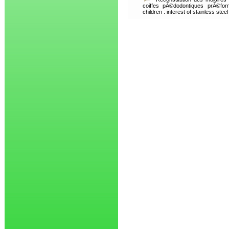
coiffes pÃ©dodontiques prÃ©for
children : interest of stainless ste