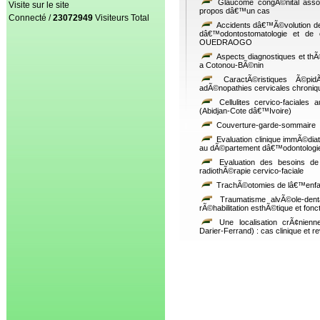
Glaucome congÃ©nital assoc
Visite sur le site
propos dâ€™un cas
Connecté /
23072949
Visiteurs Total
Accidents dâ€™Ã©volution de 
dâ€™odontostomatologie et de 
OUEDRAOGO
Aspects diagnostiques et th
a Cotonou-BÃ©nin
CaractÃ©ristiques Ã©pidÃ©
adÃ©nopathies cervicales chroni
Cellulites cervico-faciales 
(Abidjan-Cote dâ€™Ivoire)
Couverture-garde-sommaire
Evaluation clinique immÃ©dia
au dÃ©partement dâ€™odontologi
Evaluation des besoins de 
radiothÃ©rapie cervico-faciale
TrachÃ©otomies de lâ€™enfan
Traumatisme alvÃ©ole-dentai
rÃ©habilitation esthÃ©tique et fon
Une localisation crÃ¢nienn
Darier-Ferrand) : cas clinique et re