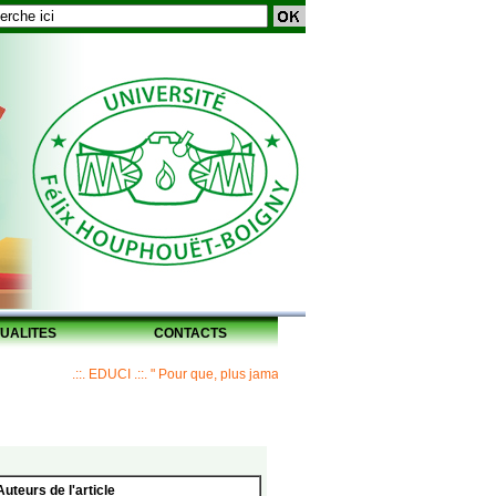
UALITES
CONTACTS
.::. EDUCI .::. " Pour que, plus jamais, un Maître ne laisse ses disciples sans
Auteurs de l'article