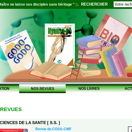
RECHERCHER
aître ne laisse ses disciples sans héritage " ::.
ATION
NOS REVUES
NOS LIVRES
ACT
 REVUES
CIENCES DE LA SANTE [ S.S. ]
Revue du COSA-CMF