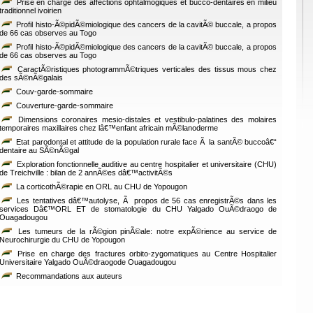
Prise en charge des affections ophtalmogiques et bucco-dentaires en milieu
traditionnel ivoirien
Profil histo-Ã©pidÃ©miologique des cancers de la cavitÃ© buccale, a propos
de 66 cas observes au Togo
Profil histo-Ã©pidÃ©miologique des cancers de la cavitÃ© buccale, a propos
de 66 cas observes au Togo
CaractÃ©ristiques photogrammÃ©triques verticales des tissus mous chez
des sÃ©nÃ©galais
Couv-garde-sommaire
Couverture-garde-sommaire
Dimensions coronaires mesio-distales et vestibulo-palatines des molaires
temporaires maxillaires chez lâ€™enfant africain mÃ©lanoderme
Etat parodontal et attitude de la population rurale face Ã la santÃ© buccoâ€“
dentaire au SÃ©nÃ©gal
Exploration fonctionnelle auditive au centre hospitalier et universitaire (CHU)
de Treichville : bilan de 2 annÃ©es dâ€™activitÃ©s
La corticothÃ©rapie en ORL au CHU de Yopougon
Les tentatives dâ€™autolyse, Ã propos de 56 cas enregistrÃ©s dans les
services Dâ€™ORL ET de stomatologie du CHU Yalgado OuÃ©draogo de
Ouagadougou
Les tumeurs de la rÃ©gion pinÃ©ale: notre expÃ©rience au service de
Neurochirurgie du CHU de Yopougon
Prise en charge des fractures orbito-zygomatiques au Centre Hospitalier
Universitaire Yalgado OuÃ©draogode Ouagadougou
Recommandations aux auteurs