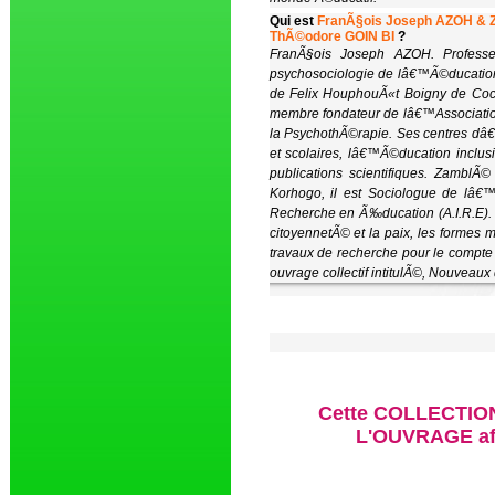
Qui est
FranÃ§ois Joseph AZOH &
ThÃ©odore GOIN BI
?
FranÃ§ois Joseph AZOH. Profess
psychosociologie de lâ€™Ã©ducatio
de Felix HouphouÃ«t Boigny de Coc
membre fondateur de lâ€™Association
la PsychothÃ©rapie. Ses centres dâ€™
et scolaires, lâ€™Ã©ducation inclus
publications scientifiques. Zambl
Korhogo, il est Sociologue de lâ€™
Recherche en Ã‰ducation (A.I.R.E).
citoyennetÃ© et la paix, les formes
travaux de recherche pour le compte d
ouvrage collectif intitulÃ©, Nouveau
Cette COLLECTION
L'OUVRAGE aff