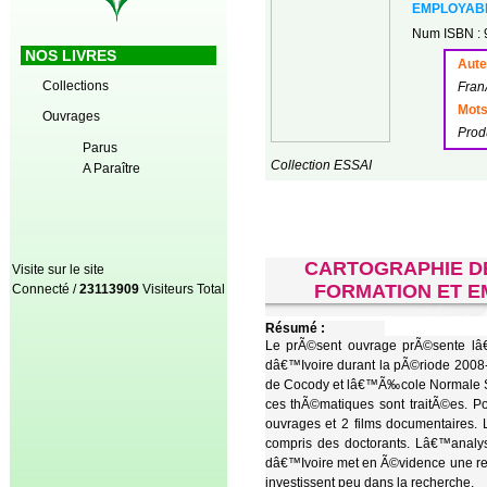
EMPLOYABIL
Num ISBN : 
NOS LIVRES
Auteu
Collections
Fran
Mots
Ouvrages
Produ
Parus
Collection ESSAI
A Paraître
CARTOGRAPHIE DE
Visite sur le site
FORMATION ET EM
Connecté /
23113909
Visiteurs Total
Résumé :
Le prÃ©sent ouvrage prÃ©sente lâ€
dâ€™Ivoire durant la pÃ©riode 2008-
de Cocody et lâ€™Ã‰cole Normale S
ces thÃ©matiques sont traitÃ©es. P
ouvrages et 2 films documentaires.
compris des doctorants. Lâ€™analy
dâ€™Ivoire met en Ã©vidence une rec
investissent peu dans la recherche.