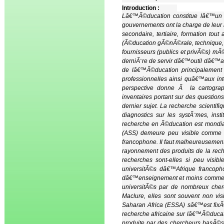
Introduction :
Lâ€™Ã©ducation constitue lâ€™un d
gouvernements ont la charge de leur
secondaire, tertiaire, formation tou
(Ã©ducation gÃ©nÃ©rale, technique, p
fournisseurs (publics et privÃ©s) m
derniÃ¨re de servir dâ€™outil dâ€™a
de lâ€™Ã©ducation principalement 
professionnelles ainsi quâ€™aux int
perspective donne Ã la cartograp
inventaires portant sur des questio
dernier sujet. La recherche scienti
diagnostics sur les systÃ¨mes, ins
recherche en Ã©ducation est mondia
(ASS) demeure peu visible comme c
francophone. Il faut malheureusement
rayonnement des produits de la rec
recherches sont-elles si peu visib
universitÃ©s dâ€™Afrique francopho
dâ€™enseignement et moins comme des
universitÃ©s par de nombreux cher
Maclure, elles sont souvent non vi
Saharan Africa (ESSA) sâ€™est fixÃ© 
recherche africaine sur lâ€™Ã©ducat
produite par des chercheurs basÃ©