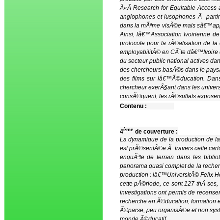
Â«Â Research for Equitable Access 
anglophones et lusophones Ã partir
dans la mÃªme visÃ©e mais sâ€™appl
Ainsi, lâ€™Association Ivoirienne 
protocole pour la rÃ©alisation de la
employabilitÃ© en CÃ´te dâ€™Ivoire d
du secteur public national actives da
des chercheurs basÃ©s dans le paysÂ 
des films sur lâ€™Ã©ducation. Dan
chercheur exerÃ§ant dans les universi
consÃ©quent, les rÃ©sultats exposen
Contenu :
ème
4
de couverture :
La dynamique de la production de l
est prÃ©sentÃ©e Ã travers cette car
enquÃªte de terrain dans les biblio
panorama quasi complet de la recherc
production : lâ€™UniversitÃ© Feli
cette pÃ©riode, ce sont 127 thÃ¨ses,
investigations ont permis de recens
recherche en Ã©ducation, formation e
Ã©parse, peu organisÃ©e et non syst
monde Ã©ducatif.