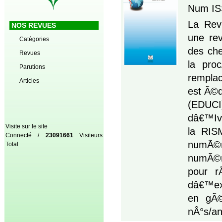
Num IS
La Rev
NOS REVUES
une re
Catégories
des che
Revues
la pro
Parutions
rempla
Articles
est Ã©d
(EDUCI
dâ€™Ivo
Visite sur le site
la RIS
Connecté /
23091661
Visiteurs
numÃ©
Total
numÃ©r
pour r
dâ€™exi
en gÃ©n
nÂ°s/a