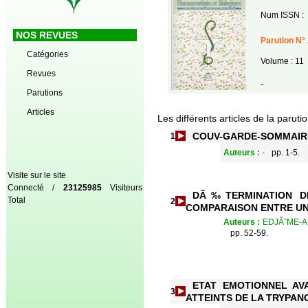
Num ISSN :
NOS REVUES
Parution N° 
Catégories
Volume : 11
Revues
-
Parutions
Articles
Les différents articles de la paruti
COUV-GARDE-SOMMAIR
1
Auteurs :
-
pp. 1-5.
Visite sur le site
Connecté /
23125985
Visiteurs
DÃ‰TERMINATION D
Total
2
COMPARAISON ENTRE UN
Auteurs :
EDJÃˆME-AK
pp. 52-59.
ETAT EMOTIONNEL A
3
ATTEINTS DE LA TRYPA