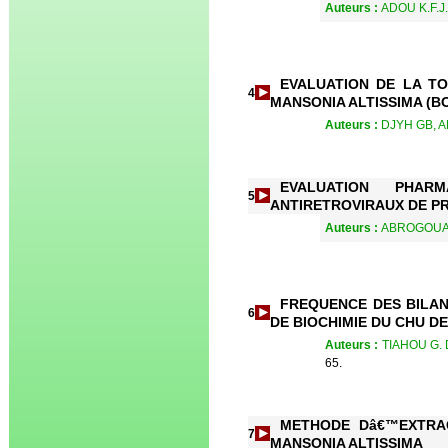
Auteurs :
ADOU K.F.J.
EVALUATION DE LA T
4
MANSONIA ALTISSIMA (BO
Auteurs :
DJYH GB, A
EVALUATION PHAR
5
ANTIRETROVIRAUX DE PR
Auteurs :
ABROGOUA D
FREQUENCE DES BILAN
6
DE BIOCHIMIE DU CHU D
Auteurs :
TIAHOU G.
65.
METHODE Dâ€™EXTRAC
7
MANSONIA ALTISSIMA