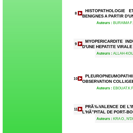
HISTOPATHOLOGIE E
8
BENIGNES A PARTIR D'U
Auteurs :
BURAIMA F.
MYOPERICARDITE IND
9
D'UNE HEPATITE VIRALE 
Auteurs :
ALLAH-KOUA
PLEUROPNEUMOPATH
10
OBSERVATION COLLIGEE
Auteurs :
EBOUAT.K.F
PRÃ‰VALENCE DE L'I
11
L'HÃ”PITAL DE PORT-BO
Auteurs :
KRA O., N'