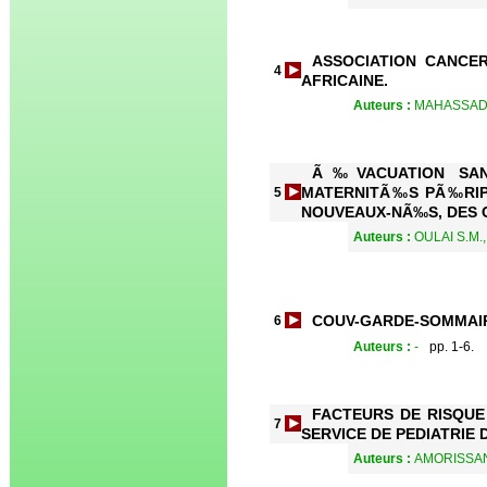
ASSOCIATION CANCE
4
AFRICAINE.
Auteurs :
MAHASSADI 
Ã‰VACUATION SAN
MATERNITÃ‰S PÃ‰RIPH
5
NOUVEAUX-NÃ‰S, DES 
Auteurs :
OULAI S.M.
COUV-GARDE-SOMMAI
6
Auteurs :
-
pp. 1-6.
FACTEURS DE RISQUE
7
SERVICE DE PEDIATRIE 
Auteurs :
AMORISSANI