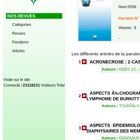
Num ISSN :
NOS REVUES
Parution N° 
Catégories
Volume : 9
Revues
-
Parutions
Articles
Les différents articles de la paruti
ACRONECROSE : 2 CAS
1
Auteurs :
GODY J.C.,
Visite sur le site
Connecté /
23118231
Visiteurs Total
ASPECTS Ã‰CHOGRAP
2
LYMPHOME DE BURKITT
Auteurs :
TOURÃ‰ A.,
ASPECTS EPIDEMIOL
3
DIAPHYSAIRES DES MEM
Auteurs :
GOGOUA R.