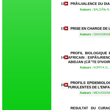
PRÃ‰VALENCE DU DIA
12
Auteurs :
BALDÃ‰ N.M
PRISE EN CHARGE DE 
13
Auteurs :
GNASSINGBE
PROFIL BIOLOGIQUE
AFRICAIN : EXPÃ‰RIEN
14
ABIDJAN (CÃ”TE D'IVOIR
Auteurs :
KOFFI K.G.,
PROFILS EPIDEMIOLO
15
PURULENTES DE L'ENFA
Auteurs :
MEA ASSAND
RESULTAT DU CURAG