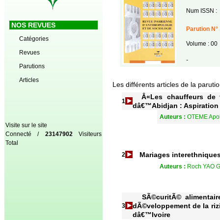
Num ISSN :
NOS REVUES
Parution N°
Catégories
Volume : 00
Revues
-
Parutions
Articles
Les différents articles de la paruti
Â«Les chauffeurs de ta
1
dâ€™Abidjan : Aspiration 
Auteurs :
OTEME Apol
Visite sur le site
Connecté /
23147902
Visiteurs
Total
Mariages interethnique
2
Auteurs :
Roch YAO G
SÃ©curitÃ© alimentaire
dÃ©veloppement de la rizi
3
dâ€™Ivoire