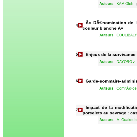
Auteurs :
KAM Oleh
Â« DÃ©nomination de la
4
couleur blanche Â»
Auteurs :
COULIBALY
Enjeux de la survivance
5
Auteurs :
DAYORO z. 
Garde-sommaire-adminis
6
Auteurs :
ComitÃ© de 
Impact de la modificati
7
porcelets au sevrage : ca
Auteurs :
M. Ouakou