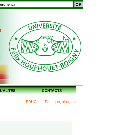
UALITES
CONTACTS
.::. EDUCI .::. " Pour que, plus jamais, un Maître ne laisse ses disciples 