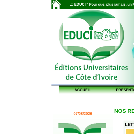
.:: EDUCI " Pour que, plus jamais, un M
ACCUEIL
PRESENT
NOS R
07/08/2026
LET