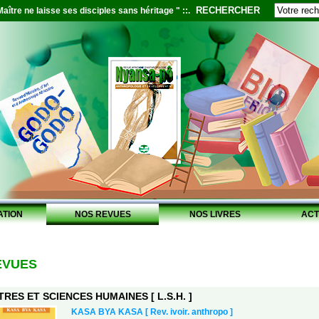
RECHERCHER
aître ne laisse ses disciples sans héritage " ::.
ATION
NOS REVUES
NOS LIVRES
ACT
EVUES
TRES ET SCIENCES HUMAINES [ L.S.H. ]
KASA BYA KASA [ Rev. ivoir. anthropo ]