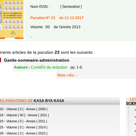
Num ISSN :
[ Semestriel ]
Parution N° 23
du 13-12-2017
Volume : 00
de l'année 2013
-
érents articles de la parution
23
sont les suivants :
Garde-sommaire-administration
Auteurs :
ComitÃ© de redaction
pp. 1-6.
Mots clés :
-
LES
LES PARUTIONS DE
KASA BYA KASA
SCIEN
10 - Volume [ 0 ] - Annee [ 2006 ]
18 - Volume [ 00 ] - Annee [ 2011 ]
19 - Volume [ 0 ] - Annee [ 2011 ]
25 - Volume [ 0 ] - Annee [ 2014 ]
28 - Volume [ 0 ] - Annee [ 2015 ]