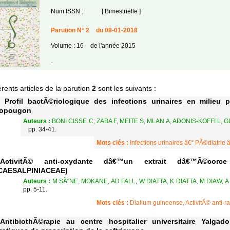
Num ISSN :
[ Bimestrielle ]
Parution N° 2
du 08-01-2018
Volume : 16
de l'année 2015
-
érents articles de la parution
2
sont les suivants :
Profil bactÃ©riologique des infections urinaires en milieu
opougon
Auteurs :
BONI CISSE C, ZABA F, MEITE S, MLAN A, ADONIS-KOFFI L,
pp. 34-41.
Mots clés :
Infections urinaires â€“ PÃ©diatrie
ActivitÃ© anti-oxydante dâ€™un extrait dâ€™Ã©co
CAESALPINIACEAE)
Auteurs :
M SÃˆNE, MOKANE, AD FALL, W DIATTA, K DIATTA, M DIAW, A 
pp. 5-11.
Mots clés :
Dialium guineense, ActivitÃ© anti-r
AntibiothÃ©rapie au centre hospitalier universitaire Yalg