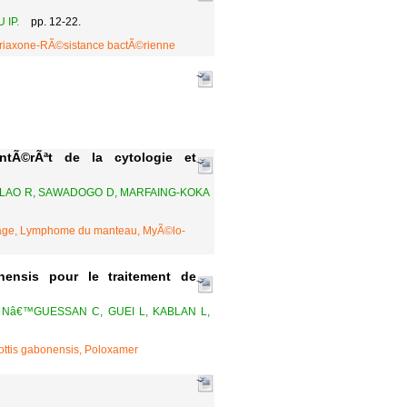
 IP.
pp. 12-22.
ftriaxone-RÃ©sistance bactÃ©rienne
tÃ©rÃªt de la cytologie et
BLAO R, SAWADOGO D, MARFAING-KOKA
ypage, Lymphome du manteau, MyÃ©lo-
ensis pour le traitement de
, Nâ€™GUESSAN C, GUEI L, KABLAN L,
lottis gabonensis, Poloxamer