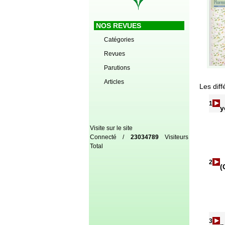
NOS REVUES
Catégories
Revues
Parutions
Articles
Les diff
1
y
Visite sur le site
Connecté /
23034789
Visiteurs
Total
2
(
3