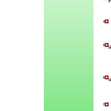
p
4
5
l
6
l
7