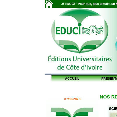
.:: EDUCI " Pour que, plus jamais, un M
ACCUEIL
PRESENT
NOS R
07/08/2026
SCIE