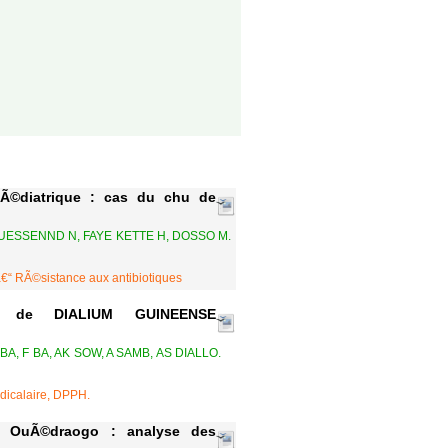
 pÃ©diatrique : cas du chu de
 GUESSENND N, FAYE KETTE H, DOSSO M.
 â€“ RÃ©sistance aux antibiotiques
rce de DIALIUM GUINEENSE
BA, F BA, AK SOW, A SAMB, AS DIALLO.
adicalaire, DPPH.
ado OuÃ©draogo : analyse des