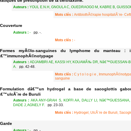
ratiques de prescription de la ceftriaxone.
Auteurs :
YOUL E.N.H, GNOULA C, OUEDRAOGO M, KABRE B, GUISSOU
Mots clés :
AntibiothÃ©rapie hospitaliÃ¨re- Ce
Couverture
Auteurs :
-
pp. -.
Mots clés :
-
Formes myÃ©lo-sanguines du lymphome du manteau : in
â€™immunophÃ©notypage
Auteurs :
ADJAMBRI AE, KASSI HY, KOUAMÃ‰ DR, Nâ€™GUESSAN-
A.
pp. 42-48.
Mots clés :
C y t o l o g i e , ImmunophÃ©not
sanguine
Formulation dâ€™un hydrogel a base de sacoglottis gabon
â€™ulcÃ¨re de Buruli
Auteurs :
AKA ANY-GRAH S, KOFFI AA, DALLY LI, Nâ€™GUESSANA
DADE J, AGNELY F.
pp. 23-33.
Mots clés :
Hydrogel, UlcÃ¨re de Buruli, Sacog
Garde
Auteurs :
-
pp. -.