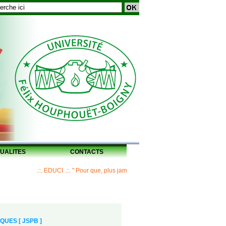
UALITES
CONTACTS
.::. EDUCI .::. " Pour que, plus jamais, un Maître ne laisse ses disciples s
UES [ JSPB ]