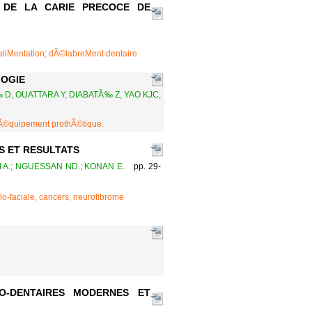
S DE LA CARIE PRECOCE DE
 aliMentation; dÃ©labreMent dentaire
LOGIE
, OUATTARA Y, DIABATÃ‰ Z, YAO KJC,
, Ã©quipement prothÃ©tique.
S ET RESULTATS
 A.; NGUESSAN ND.; KONAN E.
pp. 29-
o-faciale, cancers, neurofibrome
O-DENTAIRES MODERNES ET