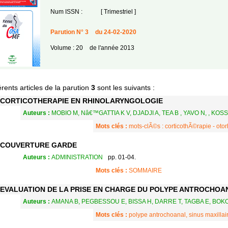
Num ISSN :
[ Trimestriel ]
Parution N° 3
du 24-02-2020
Volume : 20
de l'année 2013
érents articles de la parution
3
sont les suivants :
CORTICOTHERAPIE EN RHINOLARYNGOLOGIE
Auteurs :
MOBIO M, Nâ€™GATTIA K V, DJADJI A, TEA B , YAVO N, , KOS
Mots clés :
mots-clÃ©s : corticothÃ©rapie - oto
COUVERTURE GARDE
Auteurs :
ADMINISTRATION
pp. 01-04.
Mots clés :
SOMMAIRE
EVALUATION DE LA PRISE EN CHARGE DU POLYPE ANTROCHOA
Auteurs :
AMANA B, PEGBESSOU E, BISSA H, DARRE T, TAGBA E, BOKO
Mots clés :
polype antrochoanal, sinus maxillair