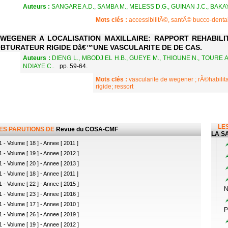
Auteurs :
SANGARE A.D., SAMBA M., MELESS D.G., GUINAN J.C., BAK
Mots clés :
accessibilitÃ©, santÃ© bucco-dentai
WEGENER A LOCALISATION MAXILLAIRE: RAPPORT REHABILI
BTURATEUR RIGIDE Dâ€™UNE VASCULARITE DE DE CAS.
Auteurs :
DIENG L., MBODJ EL H.B., GUEYE M., THIOUNE N., TOURE A.
NDIAYE C..
pp. 59-64.
Mots clés :
vascularite de wegener ; rÃ©habilita
rigide; ressort
LES
LES PARUTIONS DE
Revue du COSA-CMF
LA SA
 - Volume [ 18 ] - Annee [ 2011 ]
 - Volume [ 19 ] - Annee [ 2012 ]
 - Volume [ 20 ] - Annee [ 2013 ]
 - Volume [ 18 ] - Annee [ 2011 ]
 - Volume [ 22 ] - Annee [ 2015 ]
N
 - Volume [ 23 ] - Annee [ 2016 ]
 - Volume [ 17 ] - Annee [ 2010 ]
P
 - Volume [ 26 ] - Annee [ 2019 ]
 - Volume [ 19 ] - Annee [ 2012 ]