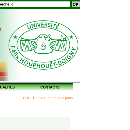
UALITES
CONTACTS
.::. EDUCI .::. " Pour que, plus jamais, un Maître ne laisse ses disciples sans 