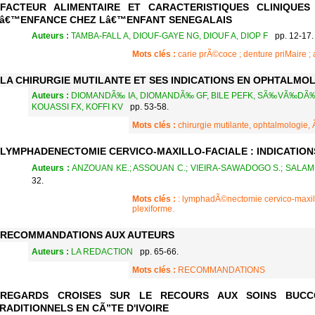
FACTEUR ALIMENTAIRE ET CARACTERISTIQUES CLINIQUE
â€™ENFANCE CHEZ Lâ€™ENFANT SENEGALAIS
Auteurs :
TAMBA-FALL A, DIOUF-GAYE NG, DIOUF A, DIOP F
pp. 12-17.
Mots clés :
carie prÃ©coce ; denture priMaire ;
LA CHIRURGIE MUTILANTE ET SES INDICATIONS EN OPHTALMO
Auteurs :
DIOMANDÃ‰ IA, DIOMANDÃ‰ GF, BILE PEFK, SÃ‰VÃ‰DÃ‰ D
KOUASSI FX, KOFFI KV
pp. 53-58.
Mots clés :
chirurgie mutilante, ophtalmologie
LYMPHADENECTOMIE CERVICO-MAXILLO-FACIALE : INDICATION
Auteurs :
ANZOUAN KE.; ASSOUAN C.; VIEIRA-SAWADOGO S.; SALAMI
32.
Mots clés :
: lymphadÃ©nectomie cervico-maxill
plexiforme.
RECOMMANDATIONS AUX AUTEURS
Auteurs :
LA REDACTION
pp. 65-66.
Mots clés :
RECOMMANDATIONS
REGARDS CROISES SUR LE RECOURS AUX SOINS BUCC
RADITIONNELS EN CÃ”TE D'IVOIRE