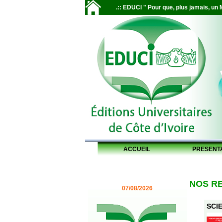
.:: EDUCI " Pour que, plus jamais, un M
ACCUEIL
PRESENT
NOS R
07/08/2026
SCIE