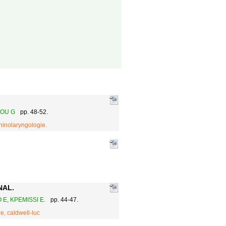
SOU G
pp. 48-52.
rhinolaryngologie.
NAL.
 E, KPEMISSI E.
pp. 44-47.
e, caldwell-luc