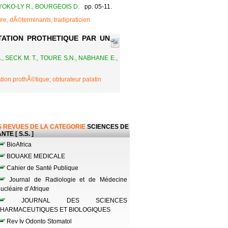
AYOKO-LY R., BOURGEOIS D.
pp. 05-11.
re, dÃ©terminants, tradipraticien
TATION PROTHETIQUE PAR UN
, SECK M. T., TOURE S.N., NABHANE E.,
tion prothÃ©tique; obturateur palatin
 REVUES DE LA CATEGORIE
SCIENCES DE
NTE [ S.S. ]
BioAfrica
BOUAKE MEDICALE
Cahier de Santé Publique
Journal de Radiologie et de Médecine
ucléaire d’Afrique
JOURNAL DES SCIENCES
HARMACEUTIQUES ET BIOLOGIQUES
Rev Iv Odonto Stomatol