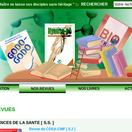
RECHERCHER
aître ne laisse ses disciples sans héritage " ::.
ATION
NOS REVUES
NOS LIVRES
ACT
EVUES
NCES DE LA SANTE [ S.S. ]
Revue du COSA-CMF [ S.J ]