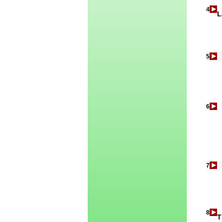
4
L
5
6
7
8
T