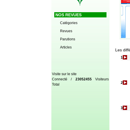
NOS REVUES
Catégories
Revues
Parutions
Articles
Les diff
1
Visite sur le site
Connecté /
23052455
Visiteurs
2
Total
3