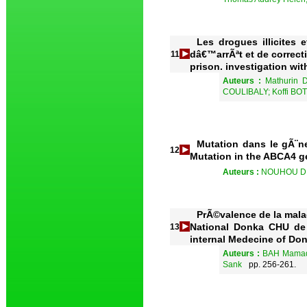
Les drogues illicites
dâ€™arrÃªt et de correct
11
prison. investigation wi
Auteurs :
Mathurin
COULIBALY; Koffi BO
Mutation dans le gÃ¨n
12
Mutation in the ABCA4 gen
Auteurs :
NOUHOU DI
PrÃ©valence de la mala
National Donka CHU de 
13
internal Medecine of Don
Auteurs :
BAH Mamad
Sank
pp. 256-261.