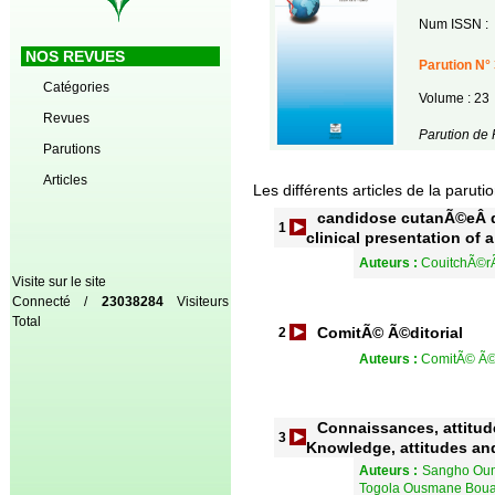
Num ISSN :
NOS REVUES
Parution N° 
Catégories
Volume : 23
Revues
Parution de
Parutions
Articles
Les différents articles de la paruti
candidose cutanÃ©eÂ de
1
clinical presentation of
Auteurs :
CouitchÃ©rÃ
Visite sur le site
Connecté /
23038284
Visiteurs
Total
ComitÃ© Ã©ditorial
2
Auteurs :
ComitÃ© Ã©d
Connaissances, attitud
3
Knowledge, attitudes and
Auteurs :
Sangho Oum
Togola Ousmane Bou