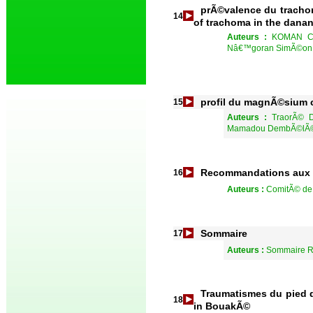
prÃ©valence du trachom
14
of trachoma in the danan
Auteurs :
KOMAN Ch
Nâ€™goran SimÃ©on, 
profil du magnÃ©sium c
15
Auteurs :
TraorÃ© 
Mamadou DembÃ©l
Recommandations aux a
16
Auteurs :
ComitÃ© de
Sommaire
17
Auteurs :
Sommaire R
Traumatismes du pied 
18
in BouakÃ©