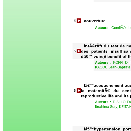
couverture
4
Auteurs :
ComitÃ© de 
IntÃ©rÃªt du test de 
des patients insuffis
5
dâ€™Ivoire)/ benefit of t
Auteurs :
KOFFI Dji
KACOU Jean-Baptist
lâ€™accouchement aux Ã
la maternitÃ© du cen
6
reproductive life and it
Auteurs :
DIALLO Fa
Ibrahima Sory; KEITA
lâ€™hypertension por