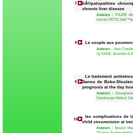
hÃ©patopathies chroniq
7
chronic liver disease
Auteurs :
TOURE Abd
Anicet; FATTO Nâ€™g
Le couple aux poumons 
8
Auteurs :
Awa Cheikh
Sy KANE; Boundia DJ
Le traitement antiretro
Sanou de Bobo-Dioulasso
9
prognosis at the day ho
Auteurs :
Zoungrana
Ouedraogo Abdoul Sa
les complications de l
10
child circumcision at tre
Auteurs :
Moulot Ma
Thomas Audrey Helen