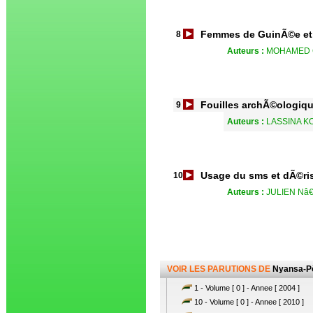
Femmes de GuinÃ©e et 
8
Auteurs :
MOHAMED 
Fouilles archÃ©ologiqu
9
Auteurs :
LASSINA K
Usage du sms et dÃ©ris
10
Auteurs :
JULIEN N
VOIR LES PARUTIONS DE
Nyansa-P
1 - Volume [ 0 ] - Annee [ 2004 ]
10 - Volume [ 0 ] - Annee [ 2010 ]