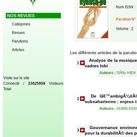
Num ISSN :
NOS REVUES
Parution N°
Catégories
Volume : 2
Revues
Parutions
Articles
Les différents articles de la paruti
Analyse de la musique 
1
cadres lobi
Auteurs :
SIÃ‰ HIEN
Visite sur le site
Connecté /
23025958
Visiteurs
Total
De lâ€™ambigÃ¼itÃ© 
2
subsaharienne : enjeux 
Auteurs :
AUBIN ASS
Gouvernance environne
3
pour la durabilitÃ© des 