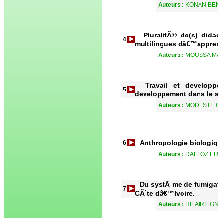
Auteurs :
KONAN BE
PluralitÃ© de(s) dida
4
multilingues dâ€™appren
Auteurs :
MOUSSA M
Travail et developp
5
developpement dans le s
Auteurs :
MODESTE 
Anthropologie biologiq
6
Auteurs :
DALLOZ E
Du systÃ¨me de fumigat
7
CÃ´te dâ€™Ivoire.
Auteurs :
HILAIRE G