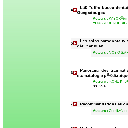
Lâ€™offre bucco-dentair
4
Ouagadougou
Auteurs :
KABORÃ‰ W
YOUSSOUF RODRIGU
Les soins parodontaux au
5
dâ€™Abidjan.
Auteurs :
MOBIO S,AH
Panorama des traumati
6
stomatologie pÃ©diatriqu
Auteurs :
KONE K, S
pp. 35-41.
Recommandations aux a
7
Auteurs :
ComitÃ© de