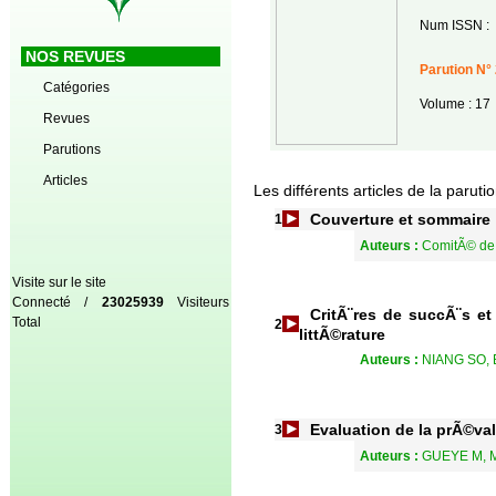
Num ISSN :
NOS REVUES
Parution N° 
Catégories
Volume : 17
Revues
Parutions
Articles
Les différents articles de la paruti
Couverture et sommaire
1
Auteurs :
ComitÃ© de
Visite sur le site
Connecté /
23025939
Visiteurs
CritÃ¨res de succÃ¨s et
Total
2
littÃ©rature
Auteurs :
NIANG SO, 
Evaluation de la prÃ©v
3
Auteurs :
GUEYE M, M