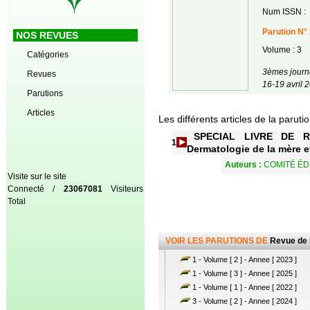
Num ISSN :
Parution N° 
NOS REVUES
Volume : 3
Catégories
3èmes journ
Revues
16-19 avril 
Parutions
Articles
Les différents articles de la paruti
SPECIAL LIVRE DE RE
1
Dermatologie de la mère et
Auteurs :
COMITÉ ÉD
Visite sur le site
Connecté /
23067081
Visiteurs
Total
VOIR LES PARUTIONS DE
Revue de 
1 - Volume [ 2 ] - Annee [ 2023 ]
1 - Volume [ 3 ] - Annee [ 2025 ]
1 - Volume [ 1 ] - Annee [ 2022 ]
3 - Volume [ 2 ] - Annee [ 2024 ]