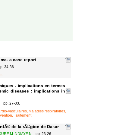
ma: a case report
p. 34-36.
nt
iques : implications en termes
mic diseases : implications in
.
pp. 27-33.
dio-vasculaires, Maladies respiratoires,
ention, Traitement.
antÃ© de la rÃ©gion de Dakar
TOURE M, NDIAYE N.
pp. 23-26.