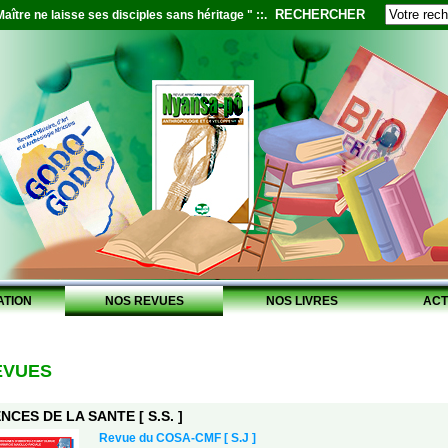
RECHERCHER
aître ne laisse ses disciples sans héritage " ::.
ATION
NOS REVUES
NOS LIVRES
ACT
EVUES
NCES DE LA SANTE [ S.S. ]
Revue du COSA-CMF [ S.J ]