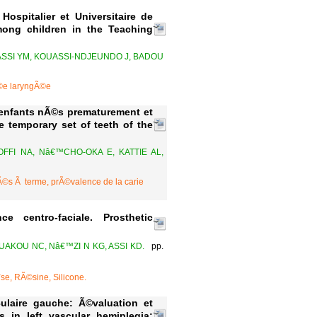
ospitalier et Universitaire de
ong children in the Teaching
ASSI YM, KOUASSI-NDJEUNDO J, BADOU
©e laryngÃ©e
s enfants nÃ©s prematurement et
 temporary set of teeth of the
FFI NA, Nâ€™CHO-OKA E, KATTIE AL,
©s Ã terme, prÃ©valence de la carie
 centro-faciale. Prosthetic
OUAKOU NC, Nâ€™ZI N KG, ASSI KD.
pp.
¨se, RÃ©sine, Silicone.
laire gauche: Ã©valuation et
 in left vascular hemiplegia: