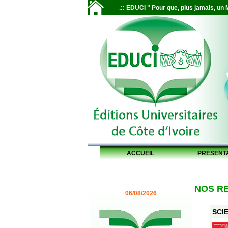
.:: EDUCI " Pour que, plus jamais, un M
ACCUEIL
PRESENT
NOS R
06/08/2026
SCIE