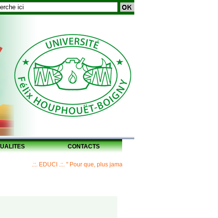
UALITES
CONTACTS
.::. EDUCI .::. " Pour que, plus jamais, un Maître ne laisse ses disciples sans 