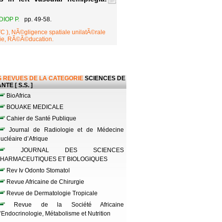
DIOP P.
pp. 49-58.
C ), NÃ©gligence spatiale unilatÃ©rale
ie, RÃ©Ã©ducation.
 REVUES DE LA CATEGORIE
SCIENCES DE
NTE [ S.S. ]
BioAfrica
BOUAKE MEDICALE
Cahier de Santé Publique
Journal de Radiologie et de Médecine
ucléaire d’Afrique
JOURNAL DES SCIENCES
HARMACEUTIQUES ET BIOLOGIQUES
Rev Iv Odonto Stomatol
Revue Africaine de Chirurgie
Revue de Dermatologie Tropicale
Revue de la Société Africaine
’Endocrinologie, Métabolisme et Nutrition