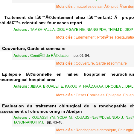
Mots clés :
mutuelles de santÃ©, prothÃ¨se den
Traitement de lâ€™Ã©dentement chez lâ€™enfant: Ã propos
childâ€™s edentulism: four cases report
Auteurs :
TAMBA-FALL A, DIOUF-GAYE NG, NIANG PDA, THIAM D, DIOP F
Mots clés :
Edentement, ProthÃ¨se, Restaurati
Couverture, Garde et sommaire
Auteurs :
ComitÃ© de RÃ©daction
pp. 01-04.
Mots clés :
Couverture, Garde et sommaire
Epilepsie lÃ©sionnelle en milieu hospitalier neurochiru
neurosurgical hospital area
Auteurs :
JIBIA A, BROALET E, KAKOU M, HAÃDARA A, DROGBA L, DIAL
Mots clés :
Crises Comitiales, Epilepsie, Epile
Evaluation du traitement chirurgical de la ronchopathie 
assessment of chronics oring in Abidjan
Auteurs :
KOUASSI YM, YODA M, KOUASSI-Nâ€™DJEUNDO J, Nâ€™
TANON-ANOH MJ.
pp. 43-48.
Mots clés :
Ronchopathie chronique, Chirurgie 