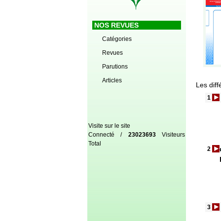
NOS REVUES
Catégories
Revues
Parutions
Articles
Les diff
1
Visite sur le site
Connecté /
23023693
Visiteurs
Total
2
3