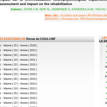
assessment and impact on the rehabilitation
Auteurs :
DATIE A-M, SERI SL, DIOMANDE G, KARIDIOULA HA, YAO AS, 
Mots clés :
Accident vasculaire cÃ©rÃ©bral (AV
(NSUNSU ), Anosognosie, HÃ©miasomatognos
LES
LES PARUTIONS DE
Revue du COSA-CMF
LA SA
 - Volume [ 25 ] - Annee [ 2018 ]
 - Volume [ 19 ] - Annee [ 2012 ]
 - Volume [ 20 ] - Annee [ 2013 ]
 - Volume [ 18 ] - Annee [ 2011 ]
 - Volume [ 22 ] - Annee [ 2015 ]
N
 - Volume [ 18 ] - Annee [ 2011 ]
 - Volume [ 23 ] - Annee [ 2016 ]
P
 - Volume [ 26 ] - Annee [ 2019 ]
 - Volume [ 17 ] - Annee [ 2010 ]
 - Volume [ 19 ] - Annee [ 2012 ]
 - Volume [ 20 ] - Annee [ 2013 ]
 - Volume [ 23 ] - Annee [ 2016 ]
 - Volume [ 22 ] - Annee [ 2015 ]
d