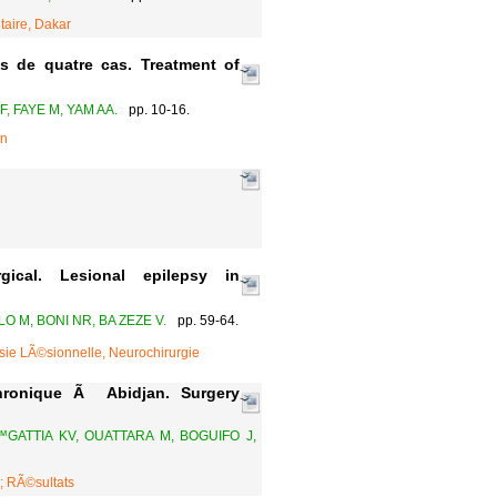
taire, Dakar
 de quatre cas. Treatment of
, FAYE M, YAM AA.
pp. 10-16.
on
rgical. Lesional epilepsy in
LO M, BONI NR, BA ZEZE V.
pp. 59-64.
psie LÃ©sionnelle, Neurochirurgie
chronique Ã Abidjan. Surgery
GATTIA KV, OUATTARA M, BOGUIFO J,
; RÃ©sultats