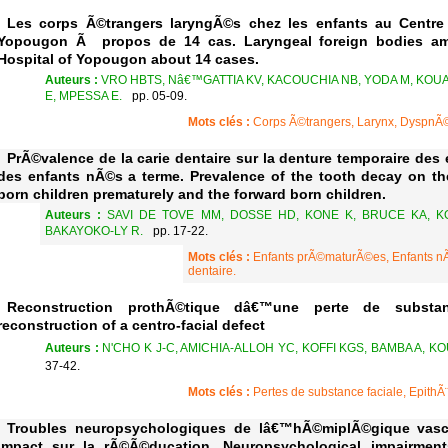
Les corps Ã©trangers laryngÃ©s chez les enfants au Centre H
Yopougon Ã propos de 14 cas. Laryngeal foreign bodies am
Hospital of Yopougon about 14 cases.
Auteurs :
VRO HBTS, Nâ€™GATTIA KV, KACOUCHIA NB, YODA M, KOU
E, MPESSA E.
pp. 05-09.
Mots clés :
Corps Ã©trangers, Larynx, DyspnÃ
PrÃ©valence de la carie dentaire sur la denture temporaire de
des enfants nÃ©s a terme. Prevalence of the tooth decay on the
born children prematurely and the forward born children.
Auteurs :
SAVI DE TOVE MM, DOSSE HD, KONE K, BRUCE KA, KO
BAKAYOKO-LY R.
pp. 17-22.
Mots clés :
Enfants prÃ©maturÃ©es, Enfants nÃ
dentaire.
Reconstruction prothÃ©tique dâ€™une perte de substance
reconstruction of a centro-facial defect
Auteurs :
N'CHO K J-C, AMICHIA-ALLOH YC, KOFFI KGS, BAMBA A, K
37-42.
Mots clés :
Pertes de substance faciale, EpithÃ
Troubles neuropsychologiques de lâ€™hÃ©miplÃ©gique vascu
impact sur la rÃ©Ã©ducation. Neuropsychological impairments