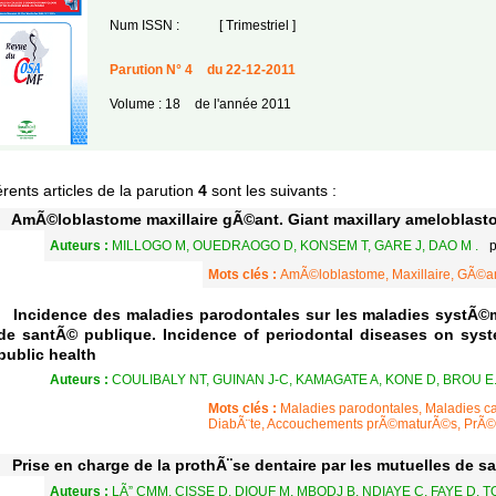
Num ISSN :
[ Trimestriel ]
Parution N° 4
du 22-12-2011
Volume : 18
de l'année 2011
érents articles de la parution
4
sont les suivants :
AmÃ©loblastome maxillaire gÃ©ant. Giant maxillary ameloblasto
Auteurs :
MILLOGO M, OUEDRAOGO D, KONSEM T, GARE J, DAO M .
p
Mots clés :
AmÃ©loblastome, Maxillaire, GÃ©a
Incidence des maladies parodontales sur les maladies systÃ©m
de santÃ© publique. Incidence of periodontal diseases on syste
public health
Auteurs :
COULIBALY NT, GUINAN J-C, KAMAGATE A, KONE D, BROU E
Mots clés :
Maladies parodontales, Maladies car
DiabÃ¨te, Accouchements prÃ©maturÃ©s, PrÃ©v
Prise en charge de la prothÃ¨se dentaire par les mutuelles de s
Auteurs :
LÃ” CMM, CISSE D, DIOUF M, MBODJ B, NDIAYE C, FAYE D, 