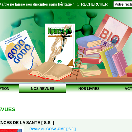
RECHERCHER
aître ne laisse ses disciples sans héritage " ::.
ATION
NOS REVUES
NOS LIVRES
ACT
EVUES
NCES DE LA SANTE [ S.S. ]
Revue du COSA-CMF [ S.J ]