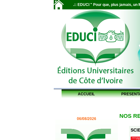
.:: EDUCI " Pour que, plus jamais, un M
ACCUEIL
PRESENT
NOS R
06/08/2026
SCIE