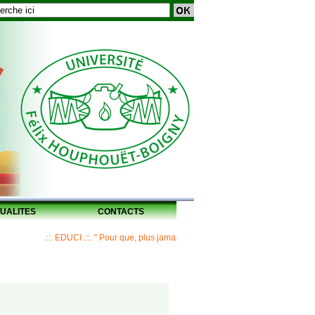
UALITES
CONTACTS
.::. EDUCI .::. " Pour que, plus jamais, un Maître ne laisse ses disciples sans