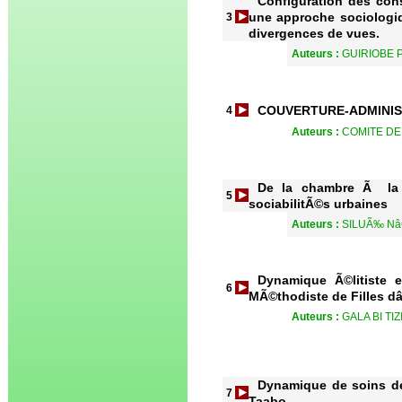
Configuration des cons
une approche sociologiq
3
divergences de vues.
Auteurs :
GUIRIOBE
COUVERTURE-ADMINI
4
Auteurs :
COMITE DE
De la chambre Ã la s
5
sociabilitÃ©s urbaines
Auteurs :
SILUÃ‰ N
Dynamique Ã©litiste 
6
MÃ©thodiste de Filles
Auteurs :
GALA BI TI
Dynamique de soins de
7
Taabo