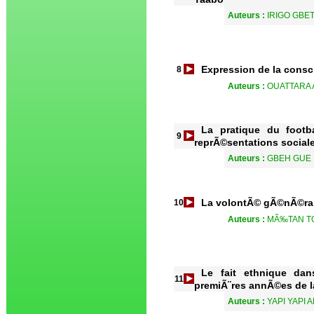
Auteurs :
IRIGO GBE
Expression de la consc
8
Auteurs :
OUATTARA 
La pratique du footba
9
reprÃ©sentations social
Auteurs :
GBEH GUE 
La volontÃ© gÃ©nÃ©rale
10
Auteurs :
MÃ‰TAN T
Le fait ethnique da
11
premiÃ¨res annÃ©es de l
Auteurs :
YAPI YAPI