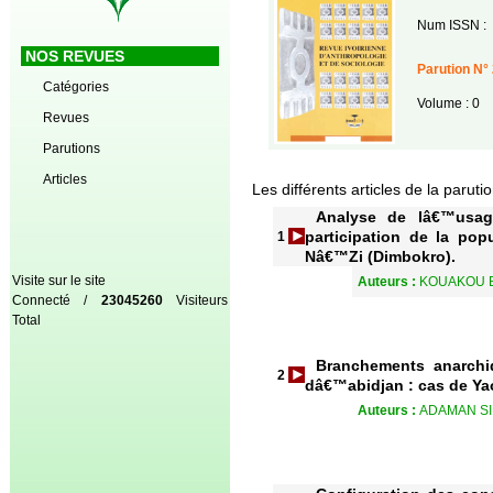
Num ISSN :
NOS REVUES
Parution N°
Catégories
Volume : 0
Revues
Parutions
Articles
Les différents articles de la paruti
Analyse de lâ€™usa
participation de la po
1
Nâ€™Zi (Dimbokro).
Visite sur le site
Auteurs :
KOUAKOU 
Connecté /
23045260
Visiteurs
Total
Branchements anarchiq
2
dâ€™abidjan : cas de Y
Auteurs :
ADAMAN S