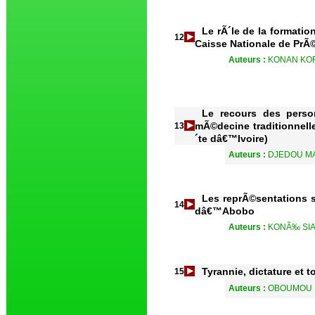
Le rÃ´le de la formati
12
Caisse Nationale de PrÃ
Auteurs :
KONAN KOF
Le recours des perso
mÃ©decine traditionnell
13
´te dâ€™Ivoire)
Auteurs :
DJEDOU M
Les reprÃ©sentations 
14
dâ€™Abobo
Auteurs :
KONÃ‰ SIA
Tyrannie, dictature et
15
Auteurs :
OBOUMOU 