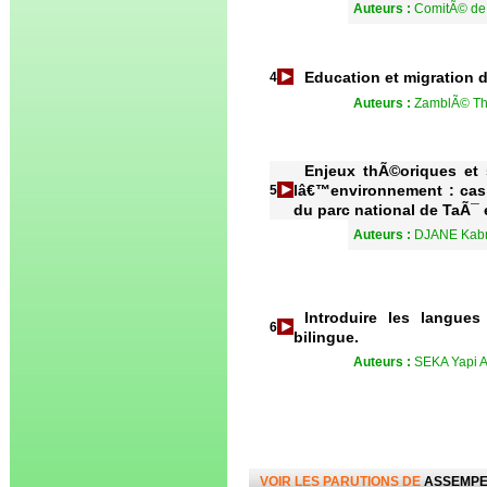
Auteurs :
ComitÃ© de
Education et migration d
4
Auteurs :
ZamblÃ© Th
Enjeux thÃ©oriques et 
lâ€™environnement : cas 
5
du parc national de TaÃ¯
Auteurs :
DJANE Kabra
Introduire les langues
6
bilingue.
Auteurs :
SEKA Yapi A
VOIR LES PARUTIONS DE
ASSEMP