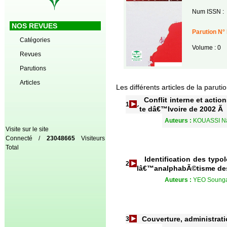
Num ISSN :
NOS REVUES
Parution N°
Catégories
Volume : 0
Revues
Parutions
Articles
Les différents articles de la paruti
Conflit interne et act
1
´te dâ€™Ivoire de 2002 Ã
Auteurs :
KOUASSI N
Visite sur le site
Connecté /
23048665
Visiteurs
Total
Identification des typo
2
lâ€™analphabÃ©tisme des
Auteurs :
YEO Sounga
Couverture, administrat
3